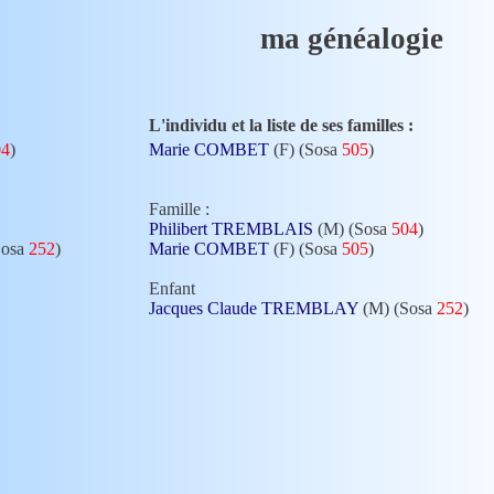
ma généalogie
L'individu et la liste de ses familles :
04
)
Marie COMBET
(F) (Sosa
505
)
Famille :
Philibert TREMBLAIS
(M) (Sosa
504
)
Sosa
252
)
Marie COMBET
(F) (Sosa
505
)
Enfant
Jacques Claude TREMBLAY
(M) (Sosa
252
)