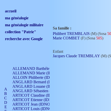
accueil
ma généalogie
ma généalogie militaire
Sa famille :
collection "Patrie"
Philibert TREMBLAIS
(M) (Sosa
5
Marie COMBET
(F) (Sosa
505
)
recherche avec Google
Enfant
Jacques Claude TREMBLAY
(M) (
ALLEMAND Barthélemy (IDNO 330)
ALLEMAND Marie (IDNO 165)
ALLOIN Philiberte (IDNO 449)
ANGLARD Bernard (IDNO 4)
ANGLARD Louane (IDNO 4)
A
ANGLARD Sébastien (IDNO 4)
B
ARTICOT Claudine (IDNO 105)
C
ARTICOT Etienne (IDNO 420)
D
ARTICOT Jean (IDNO 210)
E
ARTICOT Louis (IDNO 420)