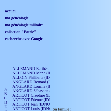
accueil
ma généalogie
ma généalogie militaire
collection "Patrie"
recherche avec Google
ALLEMAND Barthélemy (IDNO 330)
ALLEMAND Marie (IDNO 165)
ALLOIN Philiberte (IDNO 449)
ANGLARD Bernard (IDNO 4)
ANGLARD Louane (IDNO 4)
A
ANGLARD Sébastien (IDNO 4)
B
ARTICOT Claudine (IDNO 105)
C
ARTICOT Etienne (IDNO 420)
D
ARTICOT Jean (IDNO 210)
E
ARTICOT Louis (IDNO 420)
Sa famille :