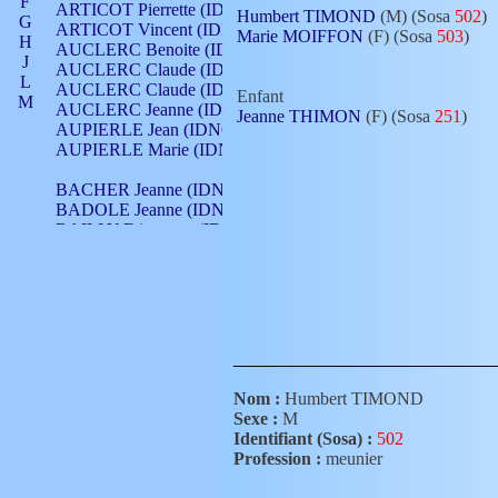
F
ARTICOT Pierrette (IDNO 210)
Humbert TIMOND
(M) (Sosa
502
)
G
ARTICOT Vincent (IDNO 210)
Marie MOIFFON
(F) (Sosa
503
)
H
AUCLERC Benoite (IDNO 451)
J
AUCLERC Claude (IDNO 902)
L
AUCLERC Claude (IDNO 902)
Enfant
M
AUCLERC Jeanne (IDNO 199)
Jeanne THIMON
(F) (Sosa
251
)
N
AUPIERLE Jean (IDNO 954)
O
AUPIERLE Marie (IDNO )
P
Q
BACHER Jeanne (IDNO )
R
BADOLE Jeanne (IDNO 867)
S
BAILLY Etiennette (IDNO )
T
BAILLY Francois (IDNO 860)
V
BAILLY François (IDNO )
BAILLY Nicolle (IDNO 215)
BAILLY Pierre (IDNO 430)
BAIZET Claudine (IDNO )
BALLAY Anne (IDNO 355)
BALLY Gabrielle (IDNO 141)
BARNAY François (IDNO 418)
Nom :
Humbert TIMOND
BARRAUD Antoine (IDNO 116)
Sexe :
M
BARRAUD Antoine (IDNO 464)
Identifiant (Sosa) :
502
BARRAUD Benoît (IDNO 116)
Profession :
meunier
BARRAUD Denis (IDNO 116)
BARRAUD Etienne (IDNO 464)