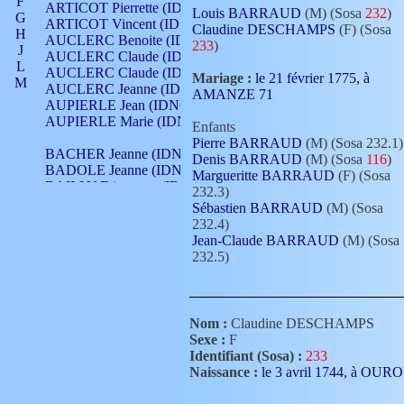
F
ARTICOT Pierrette (IDNO 210)
Louis BARRAUD
(M) (Sosa
232
)
G
ARTICOT Vincent (IDNO 210)
Claudine DESCHAMPS
(F) (Sosa
H
AUCLERC Benoite (IDNO 451)
233
)
J
AUCLERC Claude (IDNO 902)
L
AUCLERC Claude (IDNO 902)
Mariage :
le 21 février 1775, à
M
AUCLERC Jeanne (IDNO 199)
AMANZE 71
N
AUPIERLE Jean (IDNO 954)
O
AUPIERLE Marie (IDNO )
Enfants
P
Pierre BARRAUD
(M) (Sosa 232.1)
Q
BACHER Jeanne (IDNO )
Denis BARRAUD
(M) (Sosa
116
)
R
BADOLE Jeanne (IDNO 867)
Margueritte BARRAUD
(F) (Sosa
S
BAILLY Etiennette (IDNO )
232.3)
T
BAILLY Francois (IDNO 860)
Sébastien BARRAUD
(M) (Sosa
V
BAILLY François (IDNO )
232.4)
BAILLY Nicolle (IDNO 215)
Jean-Claude BARRAUD
(M) (Sosa
BAILLY Pierre (IDNO 430)
232.5)
BAIZET Claudine (IDNO )
BALLAY Anne (IDNO 355)
BALLY Gabrielle (IDNO 141)
BARNAY François (IDNO 418)
Nom :
Claudine DESCHAMPS
BARRAUD Antoine (IDNO 116)
Sexe :
F
BARRAUD Antoine (IDNO 464)
Identifiant (Sosa) :
233
BARRAUD Benoît (IDNO 116)
Naissance :
le 3 avril 1744, à OU
BARRAUD Denis (IDNO 116)
BARRAUD Etienne (IDNO 464)