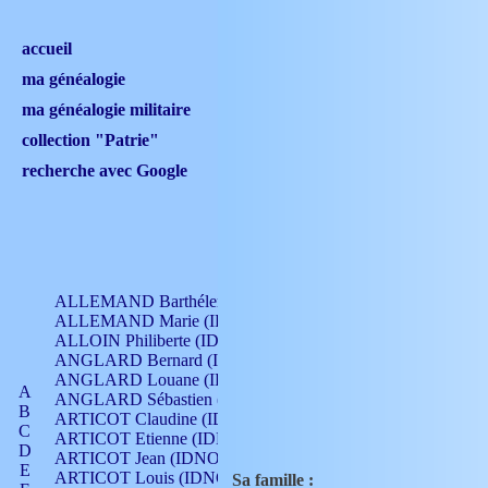
accueil
ma généalogie
ma généalogie militaire
collection "Patrie"
recherche avec Google
ALLEMAND Barthélemy (IDNO 330)
ALLEMAND Marie (IDNO 165)
ALLOIN Philiberte (IDNO 449)
ANGLARD Bernard (IDNO 4)
ANGLARD Louane (IDNO 4)
A
ANGLARD Sébastien (IDNO 4)
B
ARTICOT Claudine (IDNO 105)
C
ARTICOT Etienne (IDNO 420)
D
ARTICOT Jean (IDNO 210)
E
ARTICOT Louis (IDNO 420)
Sa famille :