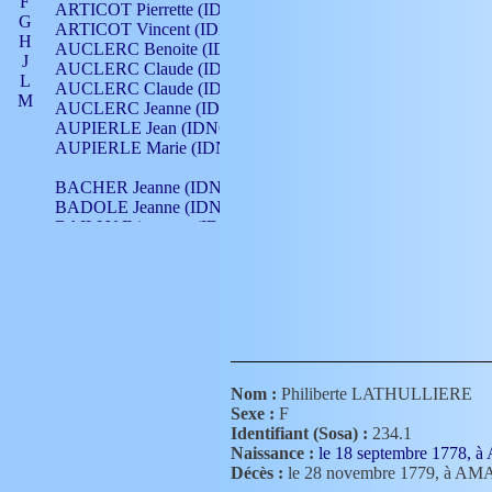
F
ARTICOT Pierrette (IDNO 210)
G
ARTICOT Vincent (IDNO 210)
H
AUCLERC Benoite (IDNO 451)
J
AUCLERC Claude (IDNO 902)
L
AUCLERC Claude (IDNO 902)
M
AUCLERC Jeanne (IDNO 199)
N
AUPIERLE Jean (IDNO 954)
O
AUPIERLE Marie (IDNO )
P
Q
BACHER Jeanne (IDNO )
R
BADOLE Jeanne (IDNO 867)
S
BAILLY Etiennette (IDNO )
T
BAILLY Francois (IDNO 860)
V
BAILLY François (IDNO )
BAILLY Nicolle (IDNO 215)
BAILLY Pierre (IDNO 430)
BAIZET Claudine (IDNO )
BALLAY Anne (IDNO 355)
BALLY Gabrielle (IDNO 141)
BARNAY François (IDNO 418)
Nom :
Philiberte LATHULLIERE
BARRAUD Antoine (IDNO 116)
Sexe :
F
BARRAUD Antoine (IDNO 464)
Identifiant (Sosa) :
234.1
BARRAUD Benoît (IDNO 116)
Naissance :
le 18 septembre 1778,
BARRAUD Denis (IDNO 116)
Décès :
le 28 novembre 1779, à A
BARRAUD Etienne (IDNO 464)