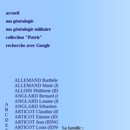
accueil
ma généalogie
ma généalogie militaire
collection "Patrie"
recherche avec Google
ALLEMAND Barthélemy (IDNO 330)
ALLEMAND Marie (IDNO 165)
ALLOIN Philiberte (IDNO 449)
ANGLARD Bernard (IDNO 4)
ANGLARD Louane (IDNO 4)
A
ANGLARD Sébastien (IDNO 4)
B
ARTICOT Claudine (IDNO 105)
C
ARTICOT Etienne (IDNO 420)
D
ARTICOT Jean (IDNO 210)
E
ARTICOT Louis (IDNO 420)
Sa famille :