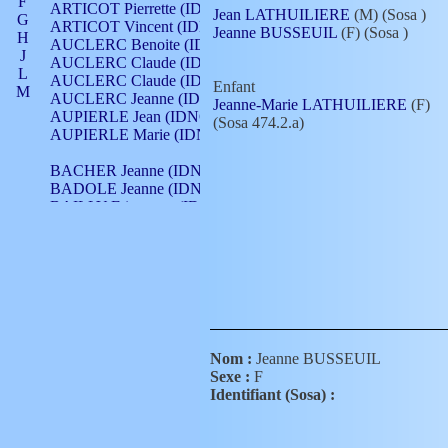
F
ARTICOT Pierrette (IDNO 210)
Jean LATHUILIERE
(M) (Sosa
)
G
ARTICOT Vincent (IDNO 210)
Jeanne BUSSEUIL
(F) (Sosa
)
H
AUCLERC Benoite (IDNO 451)
J
AUCLERC Claude (IDNO 902)
L
AUCLERC Claude (IDNO 902)
Enfant
M
AUCLERC Jeanne (IDNO 199)
Jeanne-Marie LATHUILIERE
(F)
N
AUPIERLE Jean (IDNO 954)
(Sosa 474.2.a)
O
AUPIERLE Marie (IDNO )
P
Q
BACHER Jeanne (IDNO )
R
BADOLE Jeanne (IDNO 867)
S
BAILLY Etiennette (IDNO )
T
BAILLY Francois (IDNO 860)
V
BAILLY François (IDNO )
BAILLY Nicolle (IDNO 215)
BAILLY Pierre (IDNO 430)
BAIZET Claudine (IDNO )
BALLAY Anne (IDNO 355)
BALLY Gabrielle (IDNO 141)
BARNAY François (IDNO 418)
Nom :
Jeanne BUSSEUIL
BARRAUD Antoine (IDNO 116)
Sexe :
F
BARRAUD Antoine (IDNO 464)
Identifiant (Sosa) :
BARRAUD Benoît (IDNO 116)
BARRAUD Denis (IDNO 116)
BARRAUD Etienne (IDNO 464)