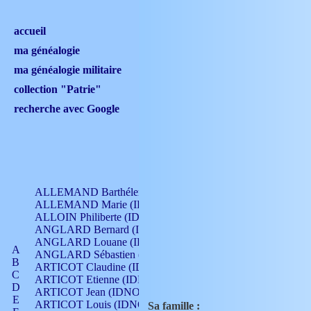
accueil
ma généalogie
ma généalogie militaire
collection "Patrie"
recherche avec Google
ALLEMAND Barthélemy (IDNO 330)
ALLEMAND Marie (IDNO 165)
ALLOIN Philiberte (IDNO 449)
ANGLARD Bernard (IDNO 4)
ANGLARD Louane (IDNO 4)
A
ANGLARD Sébastien (IDNO 4)
B
ARTICOT Claudine (IDNO 105)
C
ARTICOT Etienne (IDNO 420)
D
ARTICOT Jean (IDNO 210)
E
ARTICOT Louis (IDNO 420)
Sa famille :