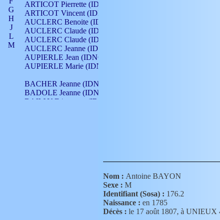
F
ARTICOT Pierrette (IDNO 210)
G
ARTICOT Vincent (IDNO 210)
H
AUCLERC Benoite (IDNO 451)
J
AUCLERC Claude (IDNO 902)
L
AUCLERC Claude (IDNO 902)
M
AUCLERC Jeanne (IDNO 199)
N
AUPIERLE Jean (IDNO 954)
O
AUPIERLE Marie (IDNO )
P
Q
BACHER Jeanne (IDNO )
R
BADOLE Jeanne (IDNO 867)
S
BAILLY Etiennette (IDNO )
T
BAILLY Francois (IDNO 860)
V
BAILLY François (IDNO )
BAILLY Nicolle (IDNO 215)
BAILLY Pierre (IDNO 430)
BAIZET Claudine (IDNO )
BALLAY Anne (IDNO 355)
BALLY Gabrielle (IDNO 141)
BARNAY François (IDNO 418)
Nom :
Antoine BAYON
BARRAUD Antoine (IDNO 116)
Sexe :
M
BARRAUD Antoine (IDNO 464)
Identifiant (Sosa) :
176.2
BARRAUD Benoît (IDNO 116)
Naissance :
en 1785
BARRAUD Denis (IDNO 116)
Décès :
le 17 août 1807, à UNIEUX
BARRAUD Etienne (IDNO 464)