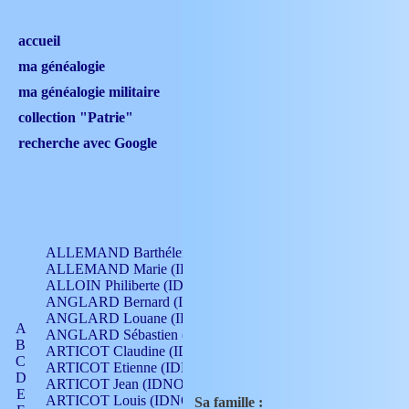
accueil
ma généalogie
ma généalogie militaire
collection "Patrie"
recherche avec Google
ALLEMAND Barthélemy (IDNO 330)
ALLEMAND Marie (IDNO 165)
ALLOIN Philiberte (IDNO 449)
ANGLARD Bernard (IDNO 4)
ANGLARD Louane (IDNO 4)
A
ANGLARD Sébastien (IDNO 4)
B
ARTICOT Claudine (IDNO 105)
C
ARTICOT Etienne (IDNO 420)
D
ARTICOT Jean (IDNO 210)
E
ARTICOT Louis (IDNO 420)
Sa famille :