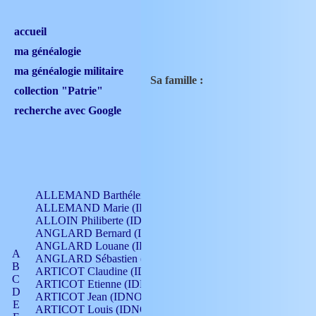
accueil
ma généalogie
ma généalogie militaire
Sa famille :
collection "Patrie"
recherche avec Google
ALLEMAND Barthélemy (IDNO 330)
ALLEMAND Marie (IDNO 165)
ALLOIN Philiberte (IDNO 449)
ANGLARD Bernard (IDNO 4)
ANGLARD Louane (IDNO 4)
A
ANGLARD Sébastien (IDNO 4)
B
ARTICOT Claudine (IDNO 105)
C
ARTICOT Etienne (IDNO 420)
D
ARTICOT Jean (IDNO 210)
E
ARTICOT Louis (IDNO 420)