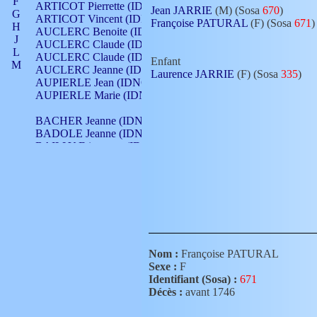
F
ARTICOT Pierrette (IDNO 210)
Jean JARRIE
(M) (Sosa
670
)
G
ARTICOT Vincent (IDNO 210)
Françoise PATURAL
(F) (Sosa
671
)
H
AUCLERC Benoite (IDNO 451)
J
AUCLERC Claude (IDNO 902)
L
AUCLERC Claude (IDNO 902)
Enfant
M
AUCLERC Jeanne (IDNO 199)
Laurence JARRIE
(F) (Sosa
335
)
N
AUPIERLE Jean (IDNO 954)
O
AUPIERLE Marie (IDNO )
P
Q
BACHER Jeanne (IDNO )
R
BADOLE Jeanne (IDNO 867)
S
BAILLY Etiennette (IDNO )
T
BAILLY Francois (IDNO 860)
V
BAILLY François (IDNO )
BAILLY Nicolle (IDNO 215)
BAILLY Pierre (IDNO 430)
BAIZET Claudine (IDNO )
BALLAY Anne (IDNO 355)
BALLY Gabrielle (IDNO 141)
BARNAY François (IDNO 418)
Nom :
Françoise PATURAL
BARRAUD Antoine (IDNO 116)
Sexe :
F
BARRAUD Antoine (IDNO 464)
Identifiant (Sosa) :
671
BARRAUD Benoît (IDNO 116)
Décès :
avant 1746
BARRAUD Denis (IDNO 116)
BARRAUD Etienne (IDNO 464)