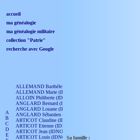
accueil
ma généalogie
ma généalogie militaire
collection "Patrie"
recherche avec Google
ALLEMAND Barthélemy (IDNO 330)
ALLEMAND Marie (IDNO 165)
ALLOIN Philiberte (IDNO 449)
ANGLARD Bernard (IDNO 4)
ANGLARD Louane (IDNO 4)
A
ANGLARD Sébastien (IDNO 4)
B
ARTICOT Claudine (IDNO 105)
C
ARTICOT Etienne (IDNO 420)
D
ARTICOT Jean (IDNO 210)
E
ARTICOT Louis (IDNO 420)
Sa famille :