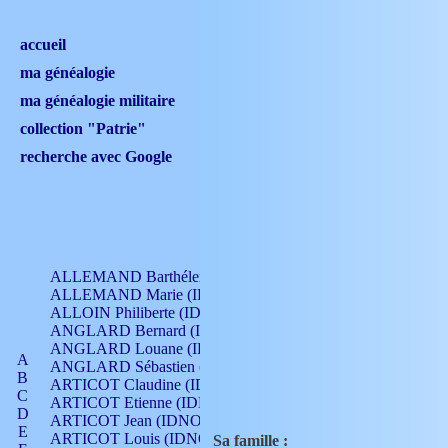
accueil
ma généalogie
ma généalogie militaire
collection "Patrie"
recherche avec Google
ALLEMAND Barthélemy (IDNO 330)
ALLEMAND Marie (IDNO 165)
ALLOIN Philiberte (IDNO 449)
ANGLARD Bernard (IDNO 4)
ANGLARD Louane (IDNO 4)
A
ANGLARD Sébastien (IDNO 4)
B
ARTICOT Claudine (IDNO 105)
C
ARTICOT Etienne (IDNO 420)
D
ARTICOT Jean (IDNO 210)
E
ARTICOT Louis (IDNO 420)
Sa famille :