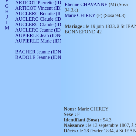
F
ARTICOT Pierrette (IDNO 210)
Etienne CHAVANNE
(M) (Sosa
G
ARTICOT Vincent (IDNO 210)
94.3.a)
H
AUCLERC Benoite (IDNO 451)
Marie CHIREY
(F) (Sosa 94.3)
J
AUCLERC Claude (IDNO 902)
L
AUCLERC Claude (IDNO 902)
Mariage :
le 19 juin 1833, à St JEA
M
AUCLERC Jeanne (IDNO 199)
BONNEFOND 42
N
AUPIERLE Jean (IDNO 954)
O
AUPIERLE Marie (IDNO )
P
Q
BACHER Jeanne (IDNO )
R
BADOLE Jeanne (IDNO 867)
S
BAILLY Etiennette (IDNO )
T
BAILLY Francois (IDNO 860)
V
BAILLY François (IDNO )
BAILLY Nicolle (IDNO 215)
BAILLY Pierre (IDNO 430)
BAIZET Claudine (IDNO )
BALLAY Anne (IDNO 355)
BALLY Gabrielle (IDNO 141)
BARNAY François (IDNO 418)
Nom :
Marie CHIREY
BARRAUD Antoine (IDNO 116)
Sexe :
F
BARRAUD Antoine (IDNO 464)
Identifiant (Sosa) :
94.3
BARRAUD Benoît (IDNO 116)
Naissance :
le 13 septembre 1807
BARRAUD Denis (IDNO 116)
Décès :
le 28 février 1834, à St
BARRAUD Etienne (IDNO 464)