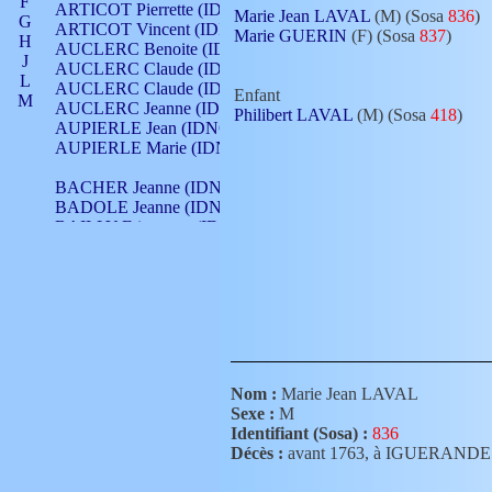
F
ARTICOT Pierrette (IDNO 210)
Marie Jean LAVAL
(M) (Sosa
836
)
G
ARTICOT Vincent (IDNO 210)
Marie GUERIN
(F) (Sosa
837
)
H
AUCLERC Benoite (IDNO 451)
J
AUCLERC Claude (IDNO 902)
L
AUCLERC Claude (IDNO 902)
Enfant
M
AUCLERC Jeanne (IDNO 199)
Philibert LAVAL
(M) (Sosa
418
)
N
AUPIERLE Jean (IDNO 954)
O
AUPIERLE Marie (IDNO )
P
Q
BACHER Jeanne (IDNO )
R
BADOLE Jeanne (IDNO 867)
S
BAILLY Etiennette (IDNO )
T
BAILLY Francois (IDNO 860)
V
BAILLY François (IDNO )
BAILLY Nicolle (IDNO 215)
BAILLY Pierre (IDNO 430)
BAIZET Claudine (IDNO )
BALLAY Anne (IDNO 355)
BALLY Gabrielle (IDNO 141)
BARNAY François (IDNO 418)
Nom :
Marie Jean LAVAL
BARRAUD Antoine (IDNO 116)
Sexe :
M
BARRAUD Antoine (IDNO 464)
Identifiant (Sosa) :
836
BARRAUD Benoît (IDNO 116)
Décès :
avant 1763, à IGUERANDE
BARRAUD Denis (IDNO 116)
BARRAUD Etienne (IDNO 464)