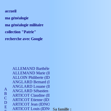
accueil
ma généalogie
ma généalogie militaire
collection "Patrie"
recherche avec Google
ALLEMAND Barthélemy (IDNO 330)
ALLEMAND Marie (IDNO 165)
ALLOIN Philiberte (IDNO 449)
ANGLARD Bernard (IDNO 4)
ANGLARD Louane (IDNO 4)
A
ANGLARD Sébastien (IDNO 4)
B
ARTICOT Claudine (IDNO 105)
C
ARTICOT Etienne (IDNO 420)
D
ARTICOT Jean (IDNO 210)
E
ARTICOT Louis (IDNO 420)
Sa famille :