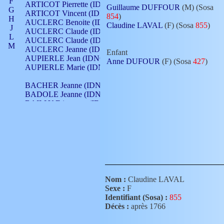
F
ARTICOT Pierrette (IDNO 210)
Guillaume DUFFOUR
(M) (Sosa
G
ARTICOT Vincent (IDNO 210)
854
)
H
AUCLERC Benoite (IDNO 451)
Claudine LAVAL
(F) (Sosa
855
)
J
AUCLERC Claude (IDNO 902)
L
AUCLERC Claude (IDNO 902)
M
AUCLERC Jeanne (IDNO 199)
Enfant
N
AUPIERLE Jean (IDNO 954)
Anne DUFOUR
(F) (Sosa
427
)
O
AUPIERLE Marie (IDNO )
P
Q
BACHER Jeanne (IDNO )
R
BADOLE Jeanne (IDNO 867)
S
BAILLY Etiennette (IDNO )
T
BAILLY Francois (IDNO 860)
V
BAILLY François (IDNO )
BAILLY Nicolle (IDNO 215)
BAILLY Pierre (IDNO 430)
BAIZET Claudine (IDNO )
BALLAY Anne (IDNO 355)
BALLY Gabrielle (IDNO 141)
BARNAY François (IDNO 418)
Nom :
Claudine LAVAL
BARRAUD Antoine (IDNO 116)
Sexe :
F
BARRAUD Antoine (IDNO 464)
Identifiant (Sosa) :
855
BARRAUD Benoît (IDNO 116)
Décès :
après 1766
BARRAUD Denis (IDNO 116)
BARRAUD Etienne (IDNO 464)