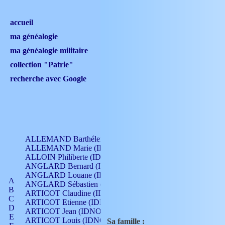
accueil
ma généalogie
ma généalogie militaire
collection "Patrie"
recherche avec Google
ALLEMAND Barthélemy (IDNO 330)
ALLEMAND Marie (IDNO 165)
ALLOIN Philiberte (IDNO 449)
ANGLARD Bernard (IDNO 4)
ANGLARD Louane (IDNO 4)
A
ANGLARD Sébastien (IDNO 4)
B
ARTICOT Claudine (IDNO 105)
C
ARTICOT Etienne (IDNO 420)
D
ARTICOT Jean (IDNO 210)
E
ARTICOT Louis (IDNO 420)
Sa famille :