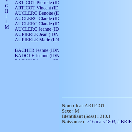
F
ARTICOT Pierrette (IDNO 210)
G
ARTICOT Vincent (IDNO 210)
H
AUCLERC Benoite (IDNO 451)
J
AUCLERC Claude (IDNO 902)
L
AUCLERC Claude (IDNO 902)
M
AUCLERC Jeanne (IDNO 199)
N
AUPIERLE Jean (IDNO 954)
O
AUPIERLE Marie (IDNO )
P
Q
BACHER Jeanne (IDNO )
R
BADOLE Jeanne (IDNO 867)
S
BAILLY Etiennette (IDNO )
T
BAILLY Francois (IDNO 860)
V
BAILLY François (IDNO )
BAILLY Nicolle (IDNO 215)
BAILLY Pierre (IDNO 430)
BAIZET Claudine (IDNO )
BALLAY Anne (IDNO 355)
BALLY Gabrielle (IDNO 141)
BARNAY François (IDNO 418)
Nom :
Jean ARTICOT
BARRAUD Antoine (IDNO 116)
Sexe :
M
BARRAUD Antoine (IDNO 464)
Identifiant (Sosa) :
210.1
BARRAUD Benoît (IDNO 116)
Naissance :
le 16 mars 1803, à B
BARRAUD Denis (IDNO 116)
BARRAUD Etienne (IDNO 464)