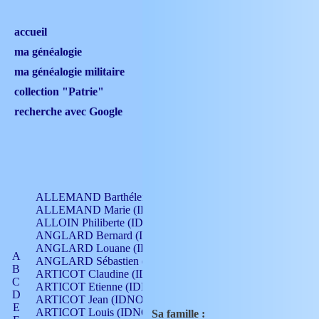
accueil
ma généalogie
ma généalogie militaire
collection "Patrie"
recherche avec Google
ALLEMAND Barthélemy (IDNO 330)
ALLEMAND Marie (IDNO 165)
ALLOIN Philiberte (IDNO 449)
ANGLARD Bernard (IDNO 4)
ANGLARD Louane (IDNO 4)
A
ANGLARD Sébastien (IDNO 4)
B
ARTICOT Claudine (IDNO 105)
C
ARTICOT Etienne (IDNO 420)
D
ARTICOT Jean (IDNO 210)
E
ARTICOT Louis (IDNO 420)
Sa famille :