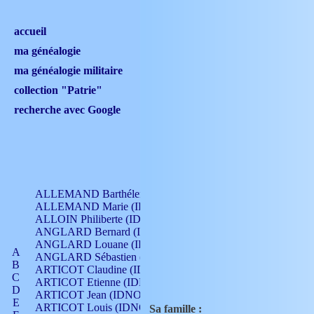
accueil
ma généalogie
ma généalogie militaire
collection "Patrie"
recherche avec Google
ALLEMAND Barthélemy (IDNO 330)
ALLEMAND Marie (IDNO 165)
ALLOIN Philiberte (IDNO 449)
ANGLARD Bernard (IDNO 4)
ANGLARD Louane (IDNO 4)
A
ANGLARD Sébastien (IDNO 4)
B
ARTICOT Claudine (IDNO 105)
C
ARTICOT Etienne (IDNO 420)
D
ARTICOT Jean (IDNO 210)
E
ARTICOT Louis (IDNO 420)
Sa famille :