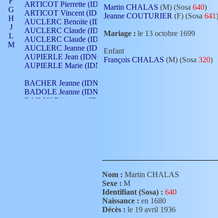
F
ARTICOT Pierrette (IDNO 210)
Martin CHALAS
(M) (Sosa
640
)
G
ARTICOT Vincent (IDNO 210)
Jeanne COUTURIER
(F) (Sosa
641
H
AUCLERC Benoite (IDNO 451)
J
AUCLERC Claude (IDNO 902)
Mariage :
le 13 octobre 1699
L
AUCLERC Claude (IDNO 902)
M
AUCLERC Jeanne (IDNO 199)
Enfant
N
AUPIERLE Jean (IDNO 954)
François CHALAS
(M) (Sosa
320
)
O
AUPIERLE Marie (IDNO )
P
Q
BACHER Jeanne (IDNO )
R
BADOLE Jeanne (IDNO 867)
S
BAILLY Etiennette (IDNO )
T
BAILLY Francois (IDNO 860)
V
BAILLY François (IDNO )
BAILLY Nicolle (IDNO 215)
BAILLY Pierre (IDNO 430)
BAIZET Claudine (IDNO )
BALLAY Anne (IDNO 355)
BALLY Gabrielle (IDNO 141)
BARNAY François (IDNO 418)
Nom :
Martin CHALAS
BARRAUD Antoine (IDNO 116)
Sexe :
M
BARRAUD Antoine (IDNO 464)
Identifiant (Sosa) :
640
BARRAUD Benoît (IDNO 116)
Naissance :
en 1680
BARRAUD Denis (IDNO 116)
Décès :
le 19 avril 1936
BARRAUD Etienne (IDNO 464)