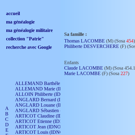
accueil
ma généalogie
ma généalogie militaire
Sa famille :
collection "Patrie"
Thomas LACOMBE
(M) (Sosa
454
)
Philiberte DESVERCHERE
(F) (So
recherche avec Google
Enfants
Claude LACOMBE
(M) (Sosa 454.1
Marie LACOMBE
(F) (Sosa
227
)
ALLEMAND Barthélemy (IDNO 330)
ALLEMAND Marie (IDNO 165)
ALLOIN Philiberte (IDNO 449)
ANGLARD Bernard (IDNO 4)
ANGLARD Louane (IDNO 4)
A
ANGLARD Sébastien (IDNO 4)
B
ARTICOT Claudine (IDNO 105)
C
ARTICOT Etienne (IDNO 420)
D
ARTICOT Jean (IDNO 210)
E
ARTICOT Louis (IDNO 420)