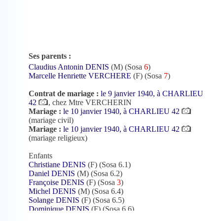
Ses parents :
Claudius Antonin DENIS
(M) (Sosa
6
)
Marcelle Henriette VERCHERE
(F) (Sosa
7
)
Contrat de mariage :
le 9 janvier 1940, à CHARLIEU
42
, chez Mtre VERCHERIN
Mariage :
le 10 janvier 1940, à CHARLIEU 42
(mariage civil)
Mariage :
le 10 janvier 1940, à CHARLIEU 42
(mariage religieux)
Enfants
Christiane DENIS
(F) (Sosa 6.1)
Daniel DENIS
(M) (Sosa 6.2)
Françoise DENIS
(F) (Sosa
3
)
Michel DENIS
(M) (Sosa 6.4)
Solange DENIS
(F) (Sosa 6.5)
Dominique DENIS
(F) (Sosa 6.6)
Evelyne DENIS
(F) (Sosa 6.7)