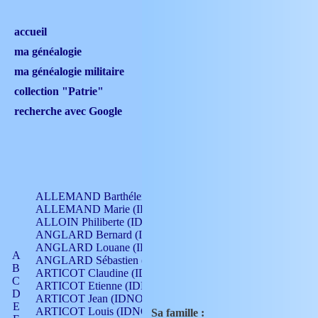
accueil
ma généalogie
ma généalogie militaire
collection "Patrie"
recherche avec Google
ALLEMAND Barthélemy (IDNO 330)
ALLEMAND Marie (IDNO 165)
ALLOIN Philiberte (IDNO 449)
ANGLARD Bernard (IDNO 4)
ANGLARD Louane (IDNO 4)
A
ANGLARD Sébastien (IDNO 4)
B
ARTICOT Claudine (IDNO 105)
C
ARTICOT Etienne (IDNO 420)
D
ARTICOT Jean (IDNO 210)
E
ARTICOT Louis (IDNO 420)
Sa famille :