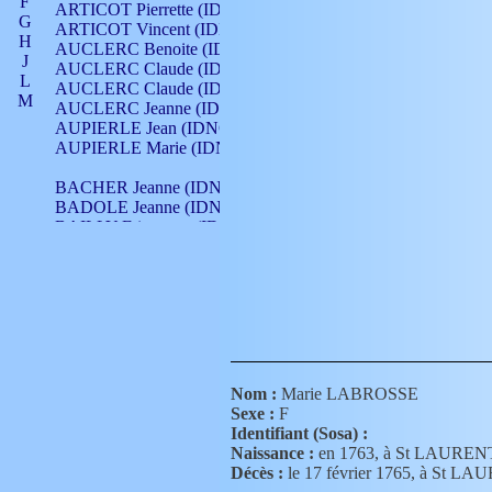
F
ARTICOT Pierrette (IDNO 210)
G
ARTICOT Vincent (IDNO 210)
H
AUCLERC Benoite (IDNO 451)
J
AUCLERC Claude (IDNO 902)
L
AUCLERC Claude (IDNO 902)
M
AUCLERC Jeanne (IDNO 199)
N
AUPIERLE Jean (IDNO 954)
O
AUPIERLE Marie (IDNO )
P
Q
BACHER Jeanne (IDNO )
R
BADOLE Jeanne (IDNO 867)
S
BAILLY Etiennette (IDNO )
T
BAILLY Francois (IDNO 860)
V
BAILLY François (IDNO )
BAILLY Nicolle (IDNO 215)
BAILLY Pierre (IDNO 430)
BAIZET Claudine (IDNO )
BALLAY Anne (IDNO 355)
BALLY Gabrielle (IDNO 141)
BARNAY François (IDNO 418)
Nom :
Marie LABROSSE
BARRAUD Antoine (IDNO 116)
Sexe :
F
BARRAUD Antoine (IDNO 464)
Identifiant (Sosa) :
BARRAUD Benoît (IDNO 116)
Naissance :
en 1763, à St LAURE
BARRAUD Denis (IDNO 116)
Décès :
le 17 février 1765, à St
BARRAUD Etienne (IDNO 464)