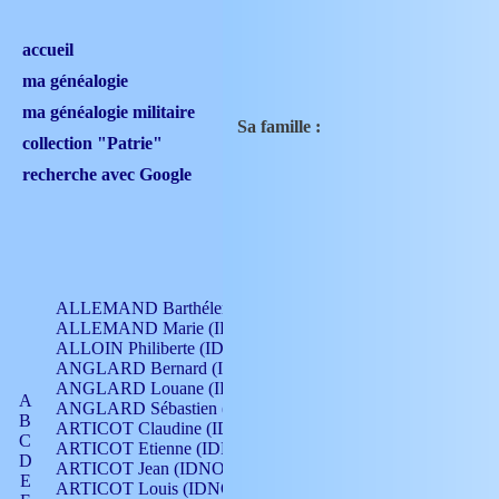
accueil
ma généalogie
ma généalogie militaire
Sa famille :
collection "Patrie"
recherche avec Google
ALLEMAND Barthélemy (IDNO 330)
ALLEMAND Marie (IDNO 165)
ALLOIN Philiberte (IDNO 449)
ANGLARD Bernard (IDNO 4)
ANGLARD Louane (IDNO 4)
A
ANGLARD Sébastien (IDNO 4)
B
ARTICOT Claudine (IDNO 105)
C
ARTICOT Etienne (IDNO 420)
D
ARTICOT Jean (IDNO 210)
E
ARTICOT Louis (IDNO 420)