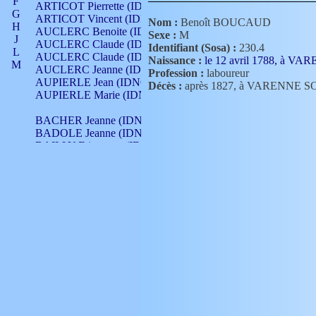
F
ARTICOT Pierrette (IDNO 210)
G
ARTICOT Vincent (IDNO 210)
Nom :
Benoît BOUCAUD
H
AUCLERC Benoite (IDNO 451)
Sexe :
M
J
AUCLERC Claude (IDNO 902)
Identifiant (Sosa) :
230.4
L
AUCLERC Claude (IDNO 902)
Naissance :
le 12 avril 1788, à 
M
AUCLERC Jeanne (IDNO 199)
Profession :
laboureur
N
AUPIERLE Jean (IDNO 954)
Décès :
après 1827, à VARENNE 
O
AUPIERLE Marie (IDNO )
P
Q
BACHER Jeanne (IDNO )
R
BADOLE Jeanne (IDNO 867)
S
BAILLY Etiennette (IDNO )
T
BAILLY Francois (IDNO 860)
V
BAILLY François (IDNO )
BAILLY Nicolle (IDNO 215)
BAILLY Pierre (IDNO 430)
BAIZET Claudine (IDNO )
BALLAY Anne (IDNO 355)
BALLY Gabrielle (IDNO 141)
BARNAY François (IDNO 418)
BARRAUD Antoine (IDNO 116)
BARRAUD Antoine (IDNO 464)
BARRAUD Benoît (IDNO 116)
BARRAUD Denis (IDNO 116)
BARRAUD Etienne (IDNO 464)