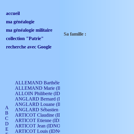
accueil
ma généalogie
ma généalogie militaire
Sa famille :
collection "Patrie"
recherche avec Google
ALLEMAND Barthélemy (IDNO 330)
ALLEMAND Marie (IDNO 165)
ALLOIN Philiberte (IDNO 449)
ANGLARD Bernard (IDNO 4)
ANGLARD Louane (IDNO 4)
A
ANGLARD Sébastien (IDNO 4)
B
ARTICOT Claudine (IDNO 105)
C
ARTICOT Etienne (IDNO 420)
D
ARTICOT Jean (IDNO 210)
E
ARTICOT Louis (IDNO 420)