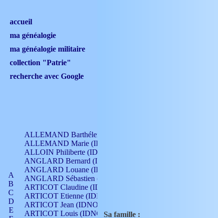
accueil
ma généalogie
ma généalogie militaire
collection "Patrie"
recherche avec Google
ALLEMAND Barthélemy (IDNO 330)
ALLEMAND Marie (IDNO 165)
ALLOIN Philiberte (IDNO 449)
ANGLARD Bernard (IDNO 4)
ANGLARD Louane (IDNO 4)
A
ANGLARD Sébastien (IDNO 4)
B
ARTICOT Claudine (IDNO 105)
C
ARTICOT Etienne (IDNO 420)
D
ARTICOT Jean (IDNO 210)
E
ARTICOT Louis (IDNO 420)
Sa famille :