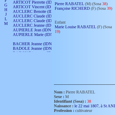
F
ARTICOT Pierrette (IDNO 210)
Pierre RABATEL
(M) (Sosa
38
)
G
ARTICOT Vincent (IDNO 210)
Françoise RICHERD
(F) (Sosa
39
)
H
AUCLERC Benoite (IDNO 451)
J
AUCLERC Claude (IDNO 902)
L
AUCLERC Claude (IDNO 902)
Enfant
M
AUCLERC Jeanne (IDNO 199)
Marie Louise RABATEL
(F) (Sosa
N
AUPIERLE Jean (IDNO 954)
19
)
O
AUPIERLE Marie (IDNO )
P
Q
BACHER Jeanne (IDNO )
R
BADOLE Jeanne (IDNO 867)
S
BAILLY Etiennette (IDNO )
T
BAILLY Francois (IDNO 860)
V
BAILLY François (IDNO )
BAILLY Nicolle (IDNO 215)
BAILLY Pierre (IDNO 430)
BAIZET Claudine (IDNO )
BALLAY Anne (IDNO 355)
BALLY Gabrielle (IDNO 141)
BARNAY François (IDNO 418)
Nom :
Pierre RABATEL
BARRAUD Antoine (IDNO 116)
Sexe :
M
BARRAUD Antoine (IDNO 464)
Identifiant (Sosa) :
38
BARRAUD Benoît (IDNO 116)
Naissance :
le 22 mai 1807, à St
BARRAUD Denis (IDNO 116)
Profession :
cultivateur
BARRAUD Etienne (IDNO 464)