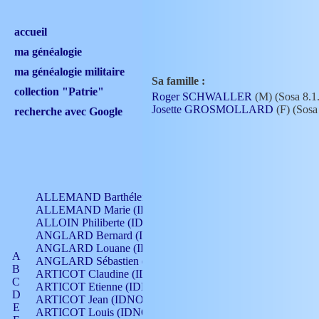
accueil
ma généalogie
ma généalogie militaire
Sa famille :
collection "Patrie"
Roger SCHWALLER
(M) (Sosa 8.1
Josette GROSMOLLARD
(F) (Sosa 
recherche avec Google
ALLEMAND Barthélemy (IDNO 330)
ALLEMAND Marie (IDNO 165)
ALLOIN Philiberte (IDNO 449)
ANGLARD Bernard (IDNO 4)
ANGLARD Louane (IDNO 4)
A
ANGLARD Sébastien (IDNO 4)
B
ARTICOT Claudine (IDNO 105)
C
ARTICOT Etienne (IDNO 420)
D
ARTICOT Jean (IDNO 210)
E
ARTICOT Louis (IDNO 420)