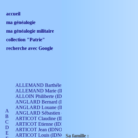
accueil
ma généalogie
ma généalogie militaire
collection "Patrie"
recherche avec Google
ALLEMAND Barthélemy (IDNO 330)
ALLEMAND Marie (IDNO 165)
ALLOIN Philiberte (IDNO 449)
ANGLARD Bernard (IDNO 4)
ANGLARD Louane (IDNO 4)
A
ANGLARD Sébastien (IDNO 4)
B
ARTICOT Claudine (IDNO 105)
C
ARTICOT Etienne (IDNO 420)
D
ARTICOT Jean (IDNO 210)
E
ARTICOT Louis (IDNO 420)
Sa famille :