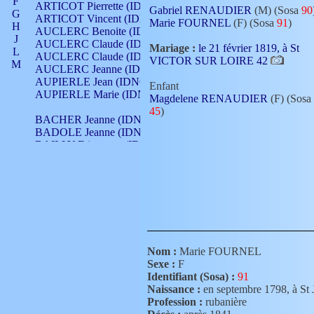
F
ARTICOT Pierrette (IDNO 210)
Gabriel RENAUDIER
(M) (Sosa
90
G
ARTICOT Vincent (IDNO 210)
Marie FOURNEL
(F) (Sosa
91
)
H
AUCLERC Benoite (IDNO 451)
J
AUCLERC Claude (IDNO 902)
Mariage :
le 21 février 1819, à St
L
AUCLERC Claude (IDNO 902)
VICTOR SUR LOIRE 42
M
AUCLERC Jeanne (IDNO 199)
N
AUPIERLE Jean (IDNO 954)
Enfant
O
AUPIERLE Marie (IDNO )
Magdelene RENAUDIER
(F) (Sosa
P
45
)
Q
BACHER Jeanne (IDNO )
R
BADOLE Jeanne (IDNO 867)
S
BAILLY Etiennette (IDNO )
T
BAILLY Francois (IDNO 860)
V
BAILLY François (IDNO )
BAILLY Nicolle (IDNO 215)
BAILLY Pierre (IDNO 430)
BAIZET Claudine (IDNO )
BALLAY Anne (IDNO 355)
BALLY Gabrielle (IDNO 141)
BARNAY François (IDNO 418)
Nom :
Marie FOURNEL
BARRAUD Antoine (IDNO 116)
Sexe :
F
BARRAUD Antoine (IDNO 464)
Identifiant (Sosa) :
91
BARRAUD Benoît (IDNO 116)
Naissance :
en septembre 1798, à
BARRAUD Denis (IDNO 116)
Profession :
rubanière
BARRAUD Etienne (IDNO 464)