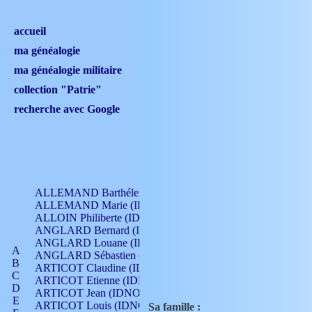
accueil
ma généalogie
ma généalogie militaire
collection "Patrie"
recherche avec Google
ALLEMAND Barthélemy (IDNO 330)
ALLEMAND Marie (IDNO 165)
ALLOIN Philiberte (IDNO 449)
ANGLARD Bernard (IDNO 4)
ANGLARD Louane (IDNO 4)
A
ANGLARD Sébastien (IDNO 4)
B
ARTICOT Claudine (IDNO 105)
C
ARTICOT Etienne (IDNO 420)
D
ARTICOT Jean (IDNO 210)
E
ARTICOT Louis (IDNO 420)
Sa famille :