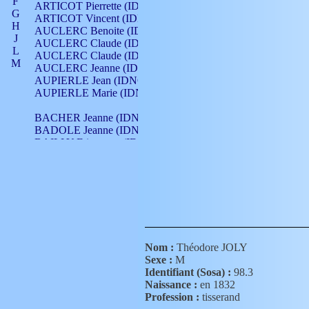
F
ARTICOT Pierrette (IDNO 210)
G
ARTICOT Vincent (IDNO 210)
H
AUCLERC Benoite (IDNO 451)
J
AUCLERC Claude (IDNO 902)
L
AUCLERC Claude (IDNO 902)
M
AUCLERC Jeanne (IDNO 199)
N
AUPIERLE Jean (IDNO 954)
O
AUPIERLE Marie (IDNO )
P
Q
BACHER Jeanne (IDNO )
R
BADOLE Jeanne (IDNO 867)
S
BAILLY Etiennette (IDNO )
T
BAILLY Francois (IDNO 860)
V
BAILLY François (IDNO )
BAILLY Nicolle (IDNO 215)
BAILLY Pierre (IDNO 430)
BAIZET Claudine (IDNO )
BALLAY Anne (IDNO 355)
BALLY Gabrielle (IDNO 141)
BARNAY François (IDNO 418)
Nom :
Théodore JOLY
BARRAUD Antoine (IDNO 116)
Sexe :
M
BARRAUD Antoine (IDNO 464)
Identifiant (Sosa) :
98.3
BARRAUD Benoît (IDNO 116)
Naissance :
en 1832
BARRAUD Denis (IDNO 116)
Profession :
tisserand
BARRAUD Etienne (IDNO 464)