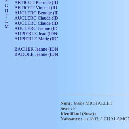
F
ARTICOT Pierrette (IDNO 210)
G
ARTICOT Vincent (IDNO 210)
H
AUCLERC Benoite (IDNO 451)
J
AUCLERC Claude (IDNO 902)
L
AUCLERC Claude (IDNO 902)
M
AUCLERC Jeanne (IDNO 199)
N
AUPIERLE Jean (IDNO 954)
O
AUPIERLE Marie (IDNO )
P
Q
BACHER Jeanne (IDNO )
R
BADOLE Jeanne (IDNO 867)
S
BAILLY Etiennette (IDNO )
T
BAILLY Francois (IDNO 860)
V
BAILLY François (IDNO )
BAILLY Nicolle (IDNO 215)
BAILLY Pierre (IDNO 430)
BAIZET Claudine (IDNO )
BALLAY Anne (IDNO 355)
BALLY Gabrielle (IDNO 141)
BARNAY François (IDNO 418)
Nom :
Marie MICHALLET
BARRAUD Antoine (IDNO 116)
Sexe :
F
BARRAUD Antoine (IDNO 464)
Identifiant (Sosa) :
BARRAUD Benoît (IDNO 116)
Naissance :
en 1893, à CHALAMO
BARRAUD Denis (IDNO 116)
BARRAUD Etienne (IDNO 464)