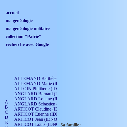
accueil
ma généalogie
ma généalogie militaire
collection "Patrie"
recherche avec Google
ALLEMAND Barthélemy (IDNO 330)
ALLEMAND Marie (IDNO 165)
ALLOIN Philiberte (IDNO 449)
ANGLARD Bernard (IDNO 4)
ANGLARD Louane (IDNO 4)
A
ANGLARD Sébastien (IDNO 4)
B
ARTICOT Claudine (IDNO 105)
C
ARTICOT Etienne (IDNO 420)
D
ARTICOT Jean (IDNO 210)
E
ARTICOT Louis (IDNO 420)
Sa famille :