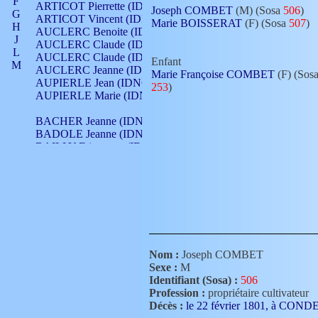
F
ARTICOT Pierrette (IDNO 210)
Joseph COMBET
(M) (Sosa
506
)
G
ARTICOT Vincent (IDNO 210)
Marie BOISSERAT
(F) (Sosa
507
)
H
AUCLERC Benoite (IDNO 451)
J
AUCLERC Claude (IDNO 902)
L
AUCLERC Claude (IDNO 902)
Enfant
M
AUCLERC Jeanne (IDNO 199)
Marie Françoise COMBET
(F) (Sos
N
AUPIERLE Jean (IDNO 954)
253
)
O
AUPIERLE Marie (IDNO )
P
Q
BACHER Jeanne (IDNO )
R
BADOLE Jeanne (IDNO 867)
S
BAILLY Etiennette (IDNO )
T
BAILLY Francois (IDNO 860)
V
BAILLY François (IDNO )
BAILLY Nicolle (IDNO 215)
BAILLY Pierre (IDNO 430)
BAIZET Claudine (IDNO )
BALLAY Anne (IDNO 355)
BALLY Gabrielle (IDNO 141)
BARNAY François (IDNO 418)
Nom :
Joseph COMBET
BARRAUD Antoine (IDNO 116)
Sexe :
M
BARRAUD Antoine (IDNO 464)
Identifiant (Sosa) :
506
BARRAUD Benoît (IDNO 116)
Profession :
propriétaire cultivateur
BARRAUD Denis (IDNO 116)
Décès :
le 22 février 1801, à CON
BARRAUD Etienne (IDNO 464)