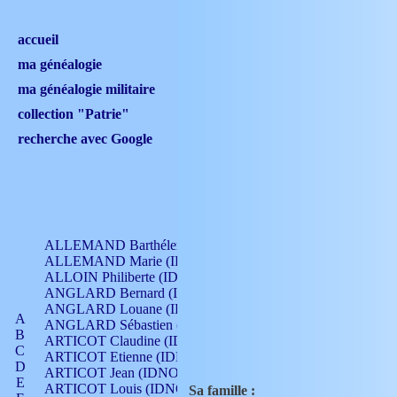
accueil
ma généalogie
ma généalogie militaire
collection "Patrie"
recherche avec Google
ALLEMAND Barthélemy (IDNO 330)
ALLEMAND Marie (IDNO 165)
ALLOIN Philiberte (IDNO 449)
ANGLARD Bernard (IDNO 4)
ANGLARD Louane (IDNO 4)
A
ANGLARD Sébastien (IDNO 4)
B
ARTICOT Claudine (IDNO 105)
C
ARTICOT Etienne (IDNO 420)
D
ARTICOT Jean (IDNO 210)
E
ARTICOT Louis (IDNO 420)
Sa famille :