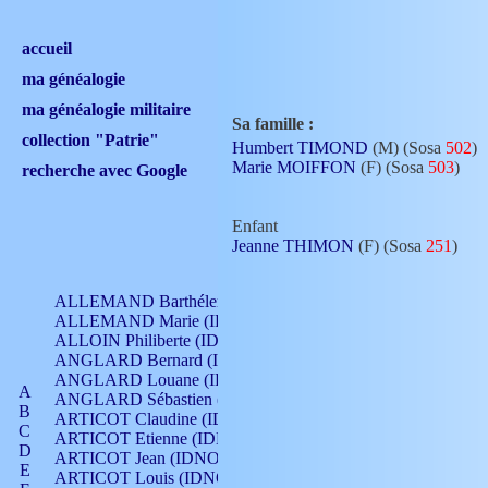
accueil
ma généalogie
ma généalogie militaire
Sa famille :
collection "Patrie"
Humbert TIMOND
(M) (Sosa
502
)
Marie MOIFFON
(F) (Sosa
503
)
recherche avec Google
Enfant
Jeanne THIMON
(F) (Sosa
251
)
ALLEMAND Barthélemy (IDNO 330)
ALLEMAND Marie (IDNO 165)
ALLOIN Philiberte (IDNO 449)
ANGLARD Bernard (IDNO 4)
ANGLARD Louane (IDNO 4)
A
ANGLARD Sébastien (IDNO 4)
B
ARTICOT Claudine (IDNO 105)
C
ARTICOT Etienne (IDNO 420)
D
ARTICOT Jean (IDNO 210)
E
ARTICOT Louis (IDNO 420)