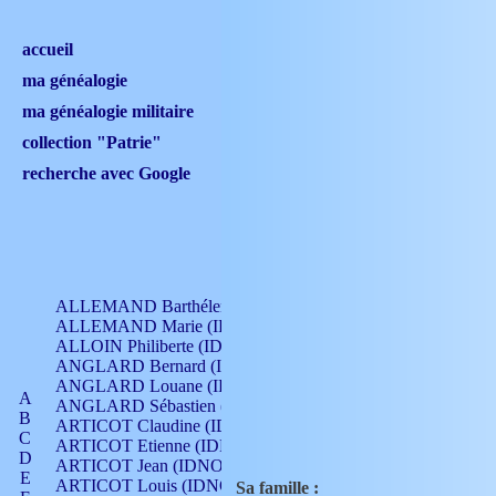
accueil
ma généalogie
ma généalogie militaire
collection "Patrie"
recherche avec Google
ALLEMAND Barthélemy (IDNO 330)
ALLEMAND Marie (IDNO 165)
ALLOIN Philiberte (IDNO 449)
ANGLARD Bernard (IDNO 4)
ANGLARD Louane (IDNO 4)
A
ANGLARD Sébastien (IDNO 4)
B
ARTICOT Claudine (IDNO 105)
C
ARTICOT Etienne (IDNO 420)
D
ARTICOT Jean (IDNO 210)
E
ARTICOT Louis (IDNO 420)
Sa famille :