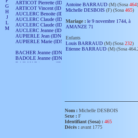
F
ARTICOT Pierrette (IDNO 210)
Antoine BARRAUD
(M) (Sosa
464
G
ARTICOT Vincent (IDNO 210)
Michelle DESBOIS
(F) (Sosa
465
)
H
AUCLERC Benoite (IDNO 451)
J
AUCLERC Claude (IDNO 902)
Mariage :
le 9 novembre 1744, à
L
AUCLERC Claude (IDNO 902)
AMANZE 71
M
AUCLERC Jeanne (IDNO 199)
N
AUPIERLE Jean (IDNO 954)
Enfants
O
AUPIERLE Marie (IDNO )
Louis BARRAUD
(M) (Sosa
232
)
P
Etienne BARRAUD
(M) (Sosa 464.
Q
BACHER Jeanne (IDNO )
R
BADOLE Jeanne (IDNO 867)
S
BAILLY Etiennette (IDNO )
T
BAILLY Francois (IDNO 860)
V
BAILLY François (IDNO )
BAILLY Nicolle (IDNO 215)
BAILLY Pierre (IDNO 430)
BAIZET Claudine (IDNO )
BALLAY Anne (IDNO 355)
BALLY Gabrielle (IDNO 141)
BARNAY François (IDNO 418)
Nom :
Michelle DESBOIS
BARRAUD Antoine (IDNO 116)
Sexe :
F
BARRAUD Antoine (IDNO 464)
Identifiant (Sosa) :
465
BARRAUD Benoît (IDNO 116)
Décès :
avant 1775
BARRAUD Denis (IDNO 116)
BARRAUD Etienne (IDNO 464)