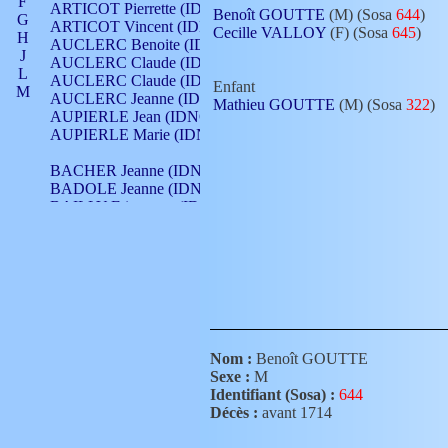
F
ARTICOT Pierrette (IDNO 210)
Benoît GOUTTE
(M) (Sosa
644
)
G
ARTICOT Vincent (IDNO 210)
Cecille VALLOY
(F) (Sosa
645
)
H
AUCLERC Benoite (IDNO 451)
J
AUCLERC Claude (IDNO 902)
L
AUCLERC Claude (IDNO 902)
Enfant
M
AUCLERC Jeanne (IDNO 199)
Mathieu GOUTTE
(M) (Sosa
322
)
N
AUPIERLE Jean (IDNO 954)
O
AUPIERLE Marie (IDNO )
P
Q
BACHER Jeanne (IDNO )
R
BADOLE Jeanne (IDNO 867)
S
BAILLY Etiennette (IDNO )
T
BAILLY Francois (IDNO 860)
V
BAILLY François (IDNO )
BAILLY Nicolle (IDNO 215)
BAILLY Pierre (IDNO 430)
BAIZET Claudine (IDNO )
BALLAY Anne (IDNO 355)
BALLY Gabrielle (IDNO 141)
BARNAY François (IDNO 418)
Nom :
Benoît GOUTTE
BARRAUD Antoine (IDNO 116)
Sexe :
M
BARRAUD Antoine (IDNO 464)
Identifiant (Sosa) :
644
BARRAUD Benoît (IDNO 116)
Décès :
avant 1714
BARRAUD Denis (IDNO 116)
BARRAUD Etienne (IDNO 464)