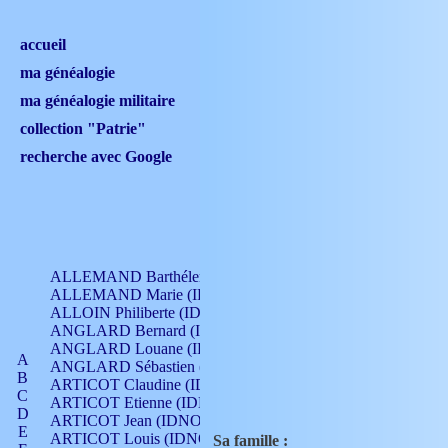
accueil
ma généalogie
ma généalogie militaire
collection "Patrie"
recherche avec Google
ALLEMAND Barthélemy (IDNO 330)
ALLEMAND Marie (IDNO 165)
ALLOIN Philiberte (IDNO 449)
ANGLARD Bernard (IDNO 4)
ANGLARD Louane (IDNO 4)
A
ANGLARD Sébastien (IDNO 4)
B
ARTICOT Claudine (IDNO 105)
C
ARTICOT Etienne (IDNO 420)
D
ARTICOT Jean (IDNO 210)
E
ARTICOT Louis (IDNO 420)
Sa famille :