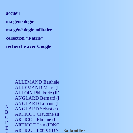
accueil
ma généalogie
ma généalogie militaire
collection "Patrie"
recherche avec Google
ALLEMAND Barthélemy (IDNO 330)
ALLEMAND Marie (IDNO 165)
ALLOIN Philiberte (IDNO 449)
ANGLARD Bernard (IDNO 4)
ANGLARD Louane (IDNO 4)
A
ANGLARD Sébastien (IDNO 4)
B
ARTICOT Claudine (IDNO 105)
C
ARTICOT Etienne (IDNO 420)
D
ARTICOT Jean (IDNO 210)
E
ARTICOT Louis (IDNO 420)
Sa famille :