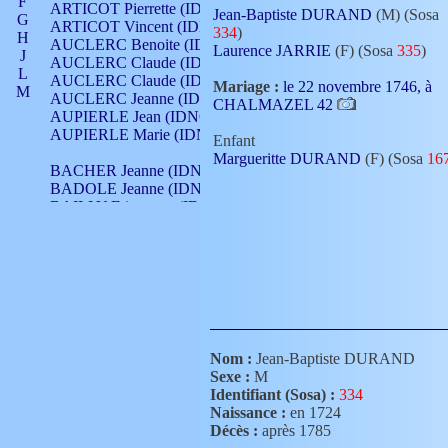
F
ARTICOT Pierrette (IDNO 210)
Jean-Baptiste DURAND
(M) (Sosa
G
ARTICOT Vincent (IDNO 210)
334
)
H
AUCLERC Benoite (IDNO 451)
Laurence JARRIE
(F) (Sosa
335
)
J
AUCLERC Claude (IDNO 902)
L
AUCLERC Claude (IDNO 902)
Mariage :
le 22 novembre 1746, à
M
AUCLERC Jeanne (IDNO 199)
CHALMAZEL 42
N
AUPIERLE Jean (IDNO 954)
O
AUPIERLE Marie (IDNO )
Enfant
P
Margueritte DURAND
(F) (Sosa
16
Q
BACHER Jeanne (IDNO )
R
BADOLE Jeanne (IDNO 867)
S
BAILLY Etiennette (IDNO )
T
BAILLY Francois (IDNO 860)
V
BAILLY François (IDNO )
BAILLY Nicolle (IDNO 215)
BAILLY Pierre (IDNO 430)
BAIZET Claudine (IDNO )
BALLAY Anne (IDNO 355)
BALLY Gabrielle (IDNO 141)
BARNAY François (IDNO 418)
Nom :
Jean-Baptiste DURAND
BARRAUD Antoine (IDNO 116)
Sexe :
M
BARRAUD Antoine (IDNO 464)
Identifiant (Sosa) :
334
BARRAUD Benoît (IDNO 116)
Naissance :
en 1724
BARRAUD Denis (IDNO 116)
Décès :
après 1785
BARRAUD Etienne (IDNO 464)