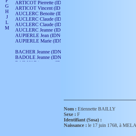
F
ARTICOT Pierrette (IDNO 210)
G
ARTICOT Vincent (IDNO 210)
H
AUCLERC Benoite (IDNO 451)
J
AUCLERC Claude (IDNO 902)
L
AUCLERC Claude (IDNO 902)
M
AUCLERC Jeanne (IDNO 199)
N
AUPIERLE Jean (IDNO 954)
O
AUPIERLE Marie (IDNO )
P
Q
BACHER Jeanne (IDNO )
R
BADOLE Jeanne (IDNO 867)
S
BAILLY Etiennette (IDNO )
T
BAILLY Francois (IDNO 860)
V
BAILLY François (IDNO )
BAILLY Nicolle (IDNO 215)
BAILLY Pierre (IDNO 430)
BAIZET Claudine (IDNO )
BALLAY Anne (IDNO 355)
BALLY Gabrielle (IDNO 141)
BARNAY François (IDNO 418)
Nom :
Etiennette BAILLY
BARRAUD Antoine (IDNO 116)
Sexe :
F
BARRAUD Antoine (IDNO 464)
Identifiant (Sosa) :
BARRAUD Benoît (IDNO 116)
Naissance :
le 17 juin 1768, à ME
BARRAUD Denis (IDNO 116)
BARRAUD Etienne (IDNO 464)