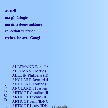
accueil
ma généalogie
ma généalogie militaire
collection "Patrie"
recherche avec Google
ALLEMAND Barthélemy (IDNO 330)
ALLEMAND Marie (IDNO 165)
ALLOIN Philiberte (IDNO 449)
ANGLARD Bernard (IDNO 4)
ANGLARD Louane (IDNO 4)
A
ANGLARD Sébastien (IDNO 4)
B
ARTICOT Claudine (IDNO 105)
C
ARTICOT Etienne (IDNO 420)
D
ARTICOT Jean (IDNO 210)
E
ARTICOT Louis (IDNO 420)
Sa famille :