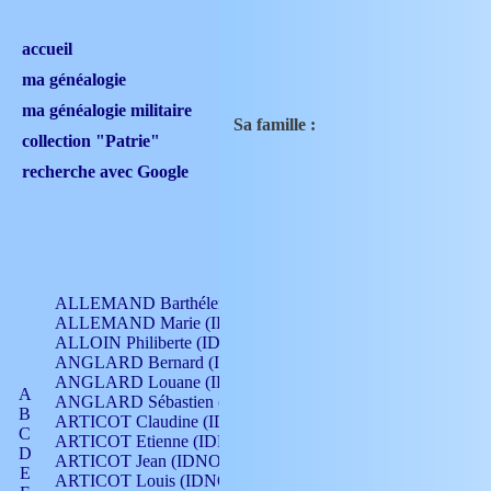
accueil
ma généalogie
ma généalogie militaire
Sa famille :
collection "Patrie"
recherche avec Google
ALLEMAND Barthélemy (IDNO 330)
ALLEMAND Marie (IDNO 165)
ALLOIN Philiberte (IDNO 449)
ANGLARD Bernard (IDNO 4)
ANGLARD Louane (IDNO 4)
A
ANGLARD Sébastien (IDNO 4)
B
ARTICOT Claudine (IDNO 105)
C
ARTICOT Etienne (IDNO 420)
D
ARTICOT Jean (IDNO 210)
E
ARTICOT Louis (IDNO 420)