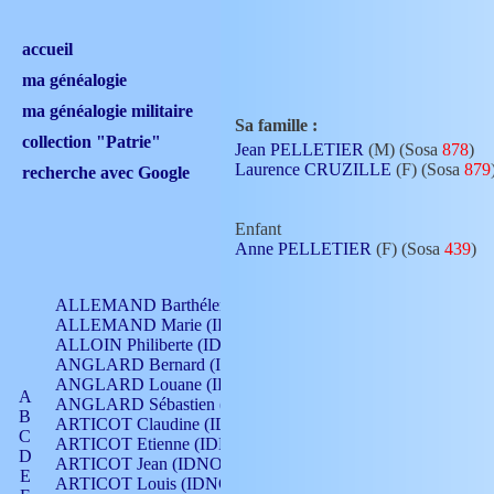
accueil
ma généalogie
ma généalogie militaire
Sa famille :
collection "Patrie"
Jean PELLETIER
(M) (Sosa
878
)
Laurence CRUZILLE
(F) (Sosa
879
recherche avec Google
Enfant
Anne PELLETIER
(F) (Sosa
439
)
ALLEMAND Barthélemy (IDNO 330)
ALLEMAND Marie (IDNO 165)
ALLOIN Philiberte (IDNO 449)
ANGLARD Bernard (IDNO 4)
ANGLARD Louane (IDNO 4)
A
ANGLARD Sébastien (IDNO 4)
B
ARTICOT Claudine (IDNO 105)
C
ARTICOT Etienne (IDNO 420)
D
ARTICOT Jean (IDNO 210)
E
ARTICOT Louis (IDNO 420)