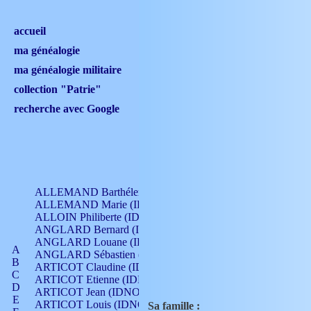
accueil
ma généalogie
ma généalogie militaire
collection "Patrie"
recherche avec Google
ALLEMAND Barthélemy (IDNO 330)
ALLEMAND Marie (IDNO 165)
ALLOIN Philiberte (IDNO 449)
ANGLARD Bernard (IDNO 4)
ANGLARD Louane (IDNO 4)
A
ANGLARD Sébastien (IDNO 4)
B
ARTICOT Claudine (IDNO 105)
C
ARTICOT Etienne (IDNO 420)
D
ARTICOT Jean (IDNO 210)
E
ARTICOT Louis (IDNO 420)
Sa famille :