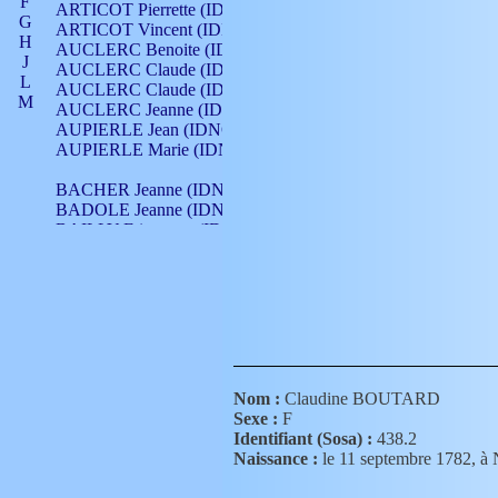
F
ARTICOT Pierrette (IDNO 210)
G
ARTICOT Vincent (IDNO 210)
H
AUCLERC Benoite (IDNO 451)
J
AUCLERC Claude (IDNO 902)
L
AUCLERC Claude (IDNO 902)
M
AUCLERC Jeanne (IDNO 199)
N
AUPIERLE Jean (IDNO 954)
O
AUPIERLE Marie (IDNO )
P
Q
BACHER Jeanne (IDNO )
R
BADOLE Jeanne (IDNO 867)
S
BAILLY Etiennette (IDNO )
T
BAILLY Francois (IDNO 860)
V
BAILLY François (IDNO )
BAILLY Nicolle (IDNO 215)
BAILLY Pierre (IDNO 430)
BAIZET Claudine (IDNO )
BALLAY Anne (IDNO 355)
BALLY Gabrielle (IDNO 141)
BARNAY François (IDNO 418)
Nom :
Claudine BOUTARD
BARRAUD Antoine (IDNO 116)
Sexe :
F
BARRAUD Antoine (IDNO 464)
Identifiant (Sosa) :
438.2
BARRAUD Benoît (IDNO 116)
Naissance :
le 11 septembre 1782
BARRAUD Denis (IDNO 116)
BARRAUD Etienne (IDNO 464)