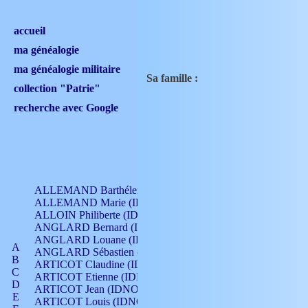
accueil
ma généalogie
ma généalogie militaire
Sa famille :
collection "Patrie"
recherche avec Google
ALLEMAND Barthélemy (IDNO 330)
ALLEMAND Marie (IDNO 165)
ALLOIN Philiberte (IDNO 449)
ANGLARD Bernard (IDNO 4)
ANGLARD Louane (IDNO 4)
A
ANGLARD Sébastien (IDNO 4)
B
ARTICOT Claudine (IDNO 105)
C
ARTICOT Etienne (IDNO 420)
D
ARTICOT Jean (IDNO 210)
E
ARTICOT Louis (IDNO 420)