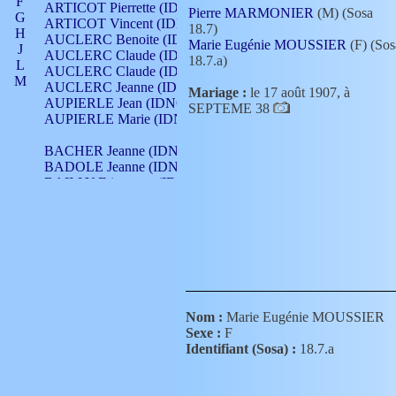
F
ARTICOT Pierrette (IDNO 210)
Pierre MARMONIER
(M) (Sosa
G
ARTICOT Vincent (IDNO 210)
18.7)
H
AUCLERC Benoite (IDNO 451)
Marie Eugénie MOUSSIER
(F) (Sos
J
AUCLERC Claude (IDNO 902)
18.7.a)
L
AUCLERC Claude (IDNO 902)
M
AUCLERC Jeanne (IDNO 199)
Mariage :
le 17 août 1907, à
N
AUPIERLE Jean (IDNO 954)
SEPTEME 38
O
AUPIERLE Marie (IDNO )
P
Q
BACHER Jeanne (IDNO )
R
BADOLE Jeanne (IDNO 867)
S
BAILLY Etiennette (IDNO )
T
BAILLY Francois (IDNO 860)
V
BAILLY François (IDNO )
BAILLY Nicolle (IDNO 215)
BAILLY Pierre (IDNO 430)
BAIZET Claudine (IDNO )
BALLAY Anne (IDNO 355)
BALLY Gabrielle (IDNO 141)
BARNAY François (IDNO 418)
Nom :
Marie Eugénie MOUSSIER
BARRAUD Antoine (IDNO 116)
Sexe :
F
BARRAUD Antoine (IDNO 464)
Identifiant (Sosa) :
18.7.a
BARRAUD Benoît (IDNO 116)
BARRAUD Denis (IDNO 116)
BARRAUD Etienne (IDNO 464)