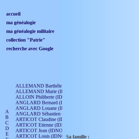
accueil
ma généalogie
ma généalogie militaire
collection "Patrie"
recherche avec Google
ALLEMAND Barthélemy (IDNO 330)
ALLEMAND Marie (IDNO 165)
ALLOIN Philiberte (IDNO 449)
ANGLARD Bernard (IDNO 4)
ANGLARD Louane (IDNO 4)
A
ANGLARD Sébastien (IDNO 4)
B
ARTICOT Claudine (IDNO 105)
C
ARTICOT Etienne (IDNO 420)
D
ARTICOT Jean (IDNO 210)
E
ARTICOT Louis (IDNO 420)
Sa famille :