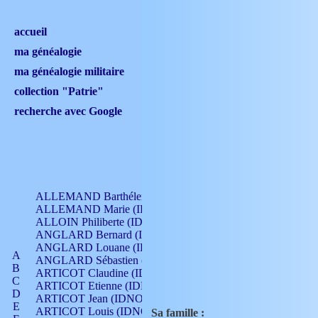
accueil
ma généalogie
ma généalogie militaire
collection "Patrie"
recherche avec Google
ALLEMAND Barthélemy (IDNO 330)
ALLEMAND Marie (IDNO 165)
ALLOIN Philiberte (IDNO 449)
ANGLARD Bernard (IDNO 4)
ANGLARD Louane (IDNO 4)
A
ANGLARD Sébastien (IDNO 4)
B
ARTICOT Claudine (IDNO 105)
C
ARTICOT Etienne (IDNO 420)
D
ARTICOT Jean (IDNO 210)
E
ARTICOT Louis (IDNO 420)
Sa famille :