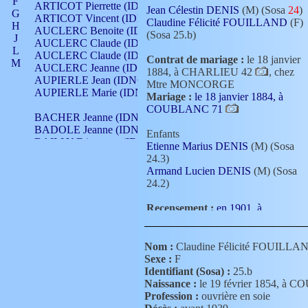
F
ARTICOT Pierrette (IDNO 210)
Jean Célestin DENIS
(M) (Sosa
24
)
G
ARTICOT Vincent (IDNO 210)
Claudine Félicité FOUILLAND
(F)
H
AUCLERC Benoite (IDNO 451)
(Sosa 25.b)
J
AUCLERC Claude (IDNO 902)
L
AUCLERC Claude (IDNO 902)
Contrat de mariage :
le 18 janvier
M
AUCLERC Jeanne (IDNO 199)
1884, à CHARLIEU 42
, chez
N
AUPIERLE Jean (IDNO 954)
Mtre MONCORGE
O
AUPIERLE Marie (IDNO )
Mariage :
le 18 janvier 1884, à
P
COUBLANC 71
Q
BACHER Jeanne (IDNO )
R
BADOLE Jeanne (IDNO 867)
Enfants
S
BAILLY Etiennette (IDNO )
Etienne Marius DENIS
(M) (Sosa
T
BAILLY Francois (IDNO 860)
24.3)
V
BAILLY François (IDNO )
Armand Lucien DENIS
(M) (Sosa
BAILLY Nicolle (IDNO 215)
24.2)
BAILLY Pierre (IDNO 430)
BAIZET Claudine (IDNO )
Recensement :
en 1901, à
BALLAY Anne (IDNO 355)
CHARLIEU 42
(Recensement d
BALLY Gabrielle (IDNO 141)
population)
BARNAY François (IDNO 418)
Recensement :
en 1906, à
Nom :
Claudine Félicité FOUILLA
BARRAUD Antoine (IDNO 116)
CHARLIEU 42
(Recensement d
Sexe :
F
BARRAUD Antoine (IDNO 464)
population)
Identifiant (Sosa) :
25.b
BARRAUD Benoît (IDNO 116)
Naissance :
le 19 février 1854, à
BARRAUD Denis (IDNO 116)
Profession :
ouvrière en soie
BARRAUD Etienne (IDNO 464)