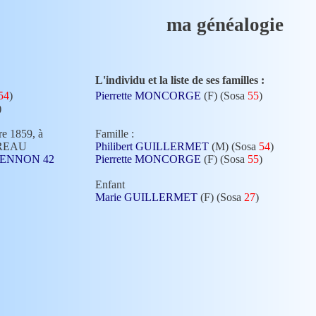
ma généalogie
L'individu et la liste de ses familles :
54
)
Pierrette MONCORGE
(F) (Sosa
55
)
)
re 1859, à
Famille :
OREAU
Philibert GUILLERMET
(M) (Sosa
54
)
BRIENNON 42
Pierrette MONCORGE
(F) (Sosa
55
)
Enfant
Marie GUILLERMET
(F) (Sosa
27
)