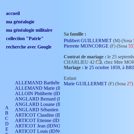
accueil
ma généalogie
ma généalogie militaire
Sa famille :
collection "Patrie"
Philibert GUILLERMET
(M) (Sosa
Pierrette MONCORGE
(F) (Sosa
55
recherche avec Google
Contrat de mariage :
le 25 septemb
CHARLIEU 42
, chez Mtre M
Mariage :
le 25 octobre 1859, à 
Enfant
ALLEMAND Barthélemy (IDNO 330)
Marie GUILLERMET
(F) (Sosa
27
)
ALLEMAND Marie (IDNO 165)
ALLOIN Philiberte (IDNO 449)
ANGLARD Bernard (IDNO 4)
ANGLARD Louane (IDNO 4)
A
ANGLARD Sébastien (IDNO 4)
B
ARTICOT Claudine (IDNO 105)
C
ARTICOT Etienne (IDNO 420)
D
ARTICOT Jean (IDNO 210)
E
ARTICOT Louis (IDNO 420)