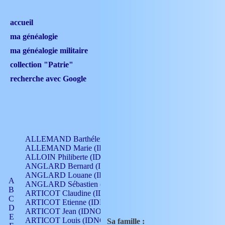
accueil
ma généalogie
ma généalogie militaire
collection "Patrie"
recherche avec Google
ALLEMAND Barthélemy (IDNO 330)
ALLEMAND Marie (IDNO 165)
ALLOIN Philiberte (IDNO 449)
ANGLARD Bernard (IDNO 4)
ANGLARD Louane (IDNO 4)
A
ANGLARD Sébastien (IDNO 4)
B
ARTICOT Claudine (IDNO 105)
C
ARTICOT Etienne (IDNO 420)
D
ARTICOT Jean (IDNO 210)
E
ARTICOT Louis (IDNO 420)
Sa famille :