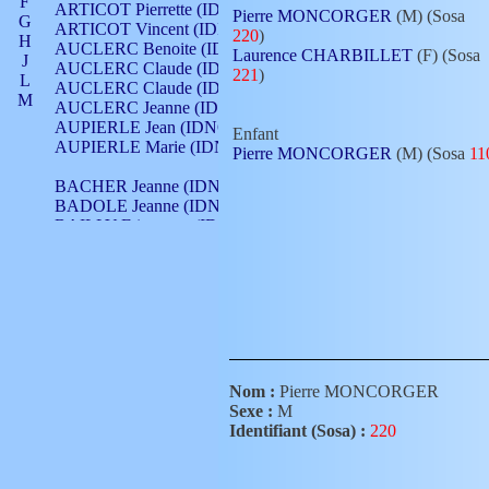
F
ARTICOT Pierrette (IDNO 210)
Pierre MONCORGER
(M) (Sosa
G
ARTICOT Vincent (IDNO 210)
220
)
H
AUCLERC Benoite (IDNO 451)
Laurence CHARBILLET
(F) (Sosa
J
AUCLERC Claude (IDNO 902)
221
)
L
AUCLERC Claude (IDNO 902)
M
AUCLERC Jeanne (IDNO 199)
N
AUPIERLE Jean (IDNO 954)
Enfant
O
AUPIERLE Marie (IDNO )
Pierre MONCORGER
(M) (Sosa
11
P
Q
BACHER Jeanne (IDNO )
R
BADOLE Jeanne (IDNO 867)
S
BAILLY Etiennette (IDNO )
T
BAILLY Francois (IDNO 860)
V
BAILLY François (IDNO )
BAILLY Nicolle (IDNO 215)
BAILLY Pierre (IDNO 430)
BAIZET Claudine (IDNO )
BALLAY Anne (IDNO 355)
BALLY Gabrielle (IDNO 141)
BARNAY François (IDNO 418)
Nom :
Pierre MONCORGER
BARRAUD Antoine (IDNO 116)
Sexe :
M
BARRAUD Antoine (IDNO 464)
Identifiant (Sosa) :
220
BARRAUD Benoît (IDNO 116)
BARRAUD Denis (IDNO 116)
BARRAUD Etienne (IDNO 464)