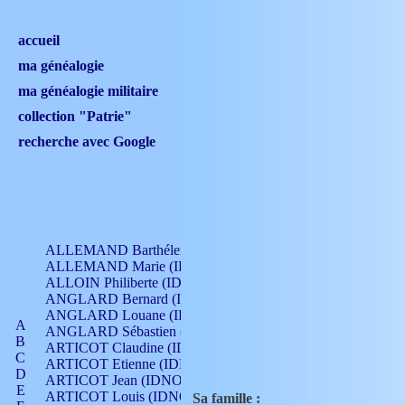
accueil
ma généalogie
ma généalogie militaire
collection "Patrie"
recherche avec Google
ALLEMAND Barthélemy (IDNO 330)
ALLEMAND Marie (IDNO 165)
ALLOIN Philiberte (IDNO 449)
ANGLARD Bernard (IDNO 4)
ANGLARD Louane (IDNO 4)
A
ANGLARD Sébastien (IDNO 4)
B
ARTICOT Claudine (IDNO 105)
C
ARTICOT Etienne (IDNO 420)
D
ARTICOT Jean (IDNO 210)
E
ARTICOT Louis (IDNO 420)
Sa famille :