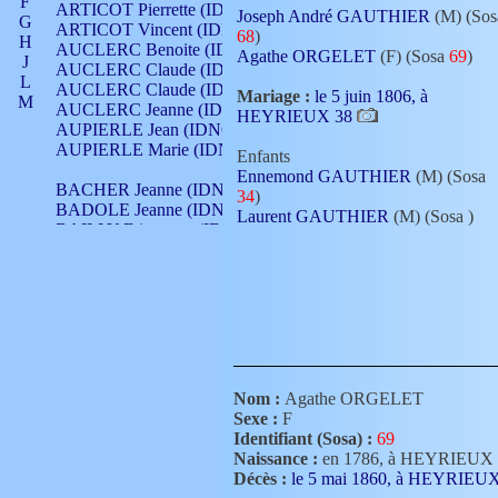
F
ARTICOT Pierrette (IDNO 210)
Joseph André GAUTHIER
(M) (Sos
G
ARTICOT Vincent (IDNO 210)
68
)
H
AUCLERC Benoite (IDNO 451)
Agathe ORGELET
(F) (Sosa
69
)
J
AUCLERC Claude (IDNO 902)
L
AUCLERC Claude (IDNO 902)
Mariage :
le 5 juin 1806, à
M
AUCLERC Jeanne (IDNO 199)
HEYRIEUX 38
N
AUPIERLE Jean (IDNO 954)
O
AUPIERLE Marie (IDNO )
Enfants
P
Ennemond GAUTHIER
(M) (Sosa
Q
BACHER Jeanne (IDNO )
34
)
R
BADOLE Jeanne (IDNO 867)
Laurent GAUTHIER
(M) (Sosa
)
S
BAILLY Etiennette (IDNO )
T
BAILLY Francois (IDNO 860)
V
BAILLY François (IDNO )
BAILLY Nicolle (IDNO 215)
BAILLY Pierre (IDNO 430)
BAIZET Claudine (IDNO )
BALLAY Anne (IDNO 355)
BALLY Gabrielle (IDNO 141)
BARNAY François (IDNO 418)
Nom :
Agathe ORGELET
BARRAUD Antoine (IDNO 116)
Sexe :
F
BARRAUD Antoine (IDNO 464)
Identifiant (Sosa) :
69
BARRAUD Benoît (IDNO 116)
Naissance :
en 1786, à HEYRIEUX
BARRAUD Denis (IDNO 116)
Décès :
le 5 mai 1860, à HEYRIEU
BARRAUD Etienne (IDNO 464)