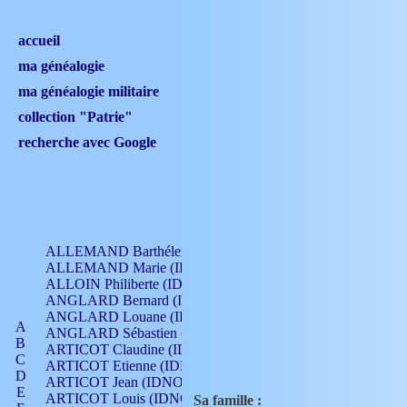
accueil
ma généalogie
ma généalogie militaire
collection "Patrie"
recherche avec Google
ALLEMAND Barthélemy (IDNO 330)
ALLEMAND Marie (IDNO 165)
ALLOIN Philiberte (IDNO 449)
ANGLARD Bernard (IDNO 4)
ANGLARD Louane (IDNO 4)
A
ANGLARD Sébastien (IDNO 4)
B
ARTICOT Claudine (IDNO 105)
C
ARTICOT Etienne (IDNO 420)
D
ARTICOT Jean (IDNO 210)
E
ARTICOT Louis (IDNO 420)
Sa famille :