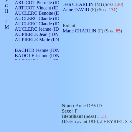
F
ARTICOT Pierrette (IDNO 210)
Jean CHARLIN
(M) (Sosa
130
)
G
ARTICOT Vincent (IDNO 210)
Anne DAVID
(F) (Sosa
131
)
H
AUCLERC Benoite (IDNO 451)
J
AUCLERC Claude (IDNO 902)
L
AUCLERC Claude (IDNO 902)
Enfant
M
AUCLERC Jeanne (IDNO 199)
Marie CHARLIN
(F) (Sosa
65
)
N
AUPIERLE Jean (IDNO 954)
O
AUPIERLE Marie (IDNO )
P
Q
BACHER Jeanne (IDNO )
R
BADOLE Jeanne (IDNO 867)
S
BAILLY Etiennette (IDNO )
T
BAILLY Francois (IDNO 860)
V
BAILLY François (IDNO )
BAILLY Nicolle (IDNO 215)
BAILLY Pierre (IDNO 430)
BAIZET Claudine (IDNO )
BALLAY Anne (IDNO 355)
BALLY Gabrielle (IDNO 141)
BARNAY François (IDNO 418)
Nom :
Anne DAVID
BARRAUD Antoine (IDNO 116)
Sexe :
F
BARRAUD Antoine (IDNO 464)
Identifiant (Sosa) :
131
BARRAUD Benoît (IDNO 116)
Décès :
avant 1810, à HEYRIEUX 
BARRAUD Denis (IDNO 116)
BARRAUD Etienne (IDNO 464)