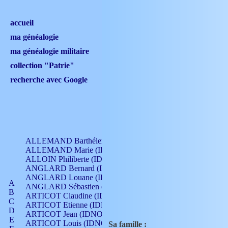
accueil
ma généalogie
ma généalogie militaire
collection "Patrie"
recherche avec Google
ALLEMAND Barthélemy (IDNO 330)
ALLEMAND Marie (IDNO 165)
ALLOIN Philiberte (IDNO 449)
ANGLARD Bernard (IDNO 4)
ANGLARD Louane (IDNO 4)
A
ANGLARD Sébastien (IDNO 4)
B
ARTICOT Claudine (IDNO 105)
C
ARTICOT Etienne (IDNO 420)
D
ARTICOT Jean (IDNO 210)
E
ARTICOT Louis (IDNO 420)
Sa famille :