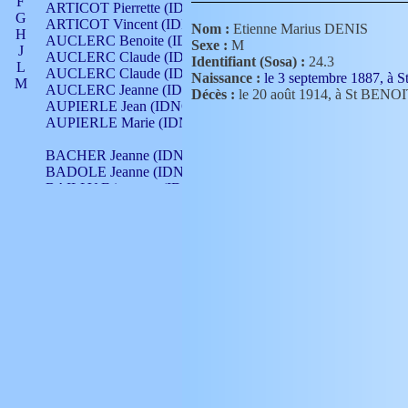
F
ARTICOT Pierrette (IDNO 210)
G
ARTICOT Vincent (IDNO 210)
Nom :
Etienne Marius DENIS
H
AUCLERC Benoite (IDNO 451)
Sexe :
M
J
AUCLERC Claude (IDNO 902)
Identifiant (Sosa) :
24.3
L
AUCLERC Claude (IDNO 902)
Naissance :
le 3 septembre 1887,
M
AUCLERC Jeanne (IDNO 199)
Décès :
le 20 août 1914, à St BENO
N
AUPIERLE Jean (IDNO 954)
O
AUPIERLE Marie (IDNO )
P
Q
BACHER Jeanne (IDNO )
R
BADOLE Jeanne (IDNO 867)
S
BAILLY Etiennette (IDNO )
T
BAILLY Francois (IDNO 860)
V
BAILLY François (IDNO )
BAILLY Nicolle (IDNO 215)
BAILLY Pierre (IDNO 430)
BAIZET Claudine (IDNO )
BALLAY Anne (IDNO 355)
BALLY Gabrielle (IDNO 141)
BARNAY François (IDNO 418)
BARRAUD Antoine (IDNO 116)
BARRAUD Antoine (IDNO 464)
BARRAUD Benoît (IDNO 116)
BARRAUD Denis (IDNO 116)
BARRAUD Etienne (IDNO 464)