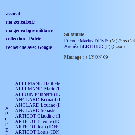
accueil
ma généalogie
ma généalogie militaire
Sa famille :
collection "Patrie"
Etienne Marius DENIS
(M) (Sosa 24
Andréa BERTHIER
(F) (Sosa
)
recherche avec Google
Mariage :
à LYON 69
ALLEMAND Barthélemy (IDNO 330)
ALLEMAND Marie (IDNO 165)
ALLOIN Philiberte (IDNO 449)
ANGLARD Bernard (IDNO 4)
ANGLARD Louane (IDNO 4)
A
ANGLARD Sébastien (IDNO 4)
B
ARTICOT Claudine (IDNO 105)
C
ARTICOT Etienne (IDNO 420)
D
ARTICOT Jean (IDNO 210)
E
ARTICOT Louis (IDNO 420)