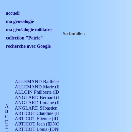
accueil
ma généalogie
ma généalogie militaire
Sa famille :
collection "Patrie"
recherche avec Google
ALLEMAND Barthélemy (IDNO 330)
ALLEMAND Marie (IDNO 165)
ALLOIN Philiberte (IDNO 449)
ANGLARD Bernard (IDNO 4)
ANGLARD Louane (IDNO 4)
A
ANGLARD Sébastien (IDNO 4)
B
ARTICOT Claudine (IDNO 105)
C
ARTICOT Etienne (IDNO 420)
D
ARTICOT Jean (IDNO 210)
E
ARTICOT Louis (IDNO 420)