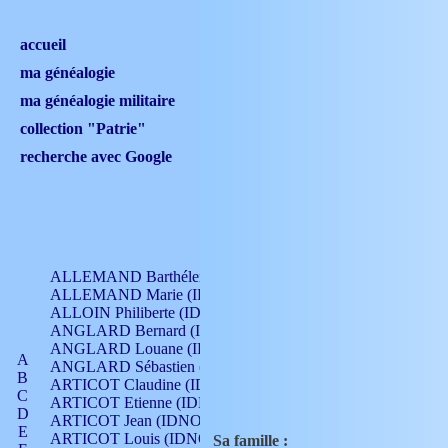
accueil
ma généalogie
ma généalogie militaire
collection "Patrie"
recherche avec Google
ALLEMAND Barthélemy (IDNO 330)
ALLEMAND Marie (IDNO 165)
ALLOIN Philiberte (IDNO 449)
ANGLARD Bernard (IDNO 4)
ANGLARD Louane (IDNO 4)
A
ANGLARD Sébastien (IDNO 4)
B
ARTICOT Claudine (IDNO 105)
C
ARTICOT Etienne (IDNO 420)
D
ARTICOT Jean (IDNO 210)
E
ARTICOT Louis (IDNO 420)
Sa famille :