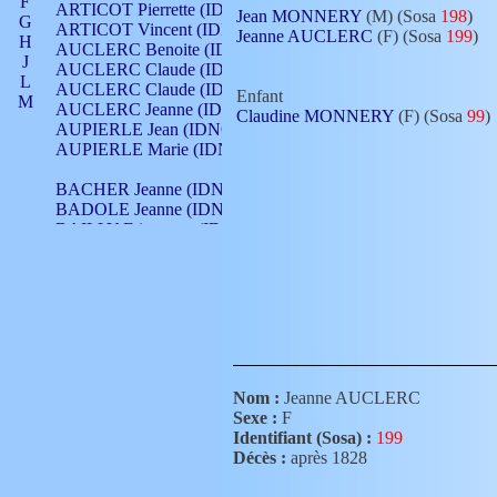
F
ARTICOT Pierrette (IDNO 210)
Jean MONNERY
(M) (Sosa
198
)
G
ARTICOT Vincent (IDNO 210)
Jeanne AUCLERC
(F) (Sosa
199
)
H
AUCLERC Benoite (IDNO 451)
J
AUCLERC Claude (IDNO 902)
L
AUCLERC Claude (IDNO 902)
Enfant
M
AUCLERC Jeanne (IDNO 199)
Claudine MONNERY
(F) (Sosa
99
)
N
AUPIERLE Jean (IDNO 954)
O
AUPIERLE Marie (IDNO )
P
Q
BACHER Jeanne (IDNO )
R
BADOLE Jeanne (IDNO 867)
S
BAILLY Etiennette (IDNO )
T
BAILLY Francois (IDNO 860)
V
BAILLY François (IDNO )
BAILLY Nicolle (IDNO 215)
BAILLY Pierre (IDNO 430)
BAIZET Claudine (IDNO )
BALLAY Anne (IDNO 355)
BALLY Gabrielle (IDNO 141)
BARNAY François (IDNO 418)
Nom :
Jeanne AUCLERC
BARRAUD Antoine (IDNO 116)
Sexe :
F
BARRAUD Antoine (IDNO 464)
Identifiant (Sosa) :
199
BARRAUD Benoît (IDNO 116)
Décès :
après 1828
BARRAUD Denis (IDNO 116)
BARRAUD Etienne (IDNO 464)