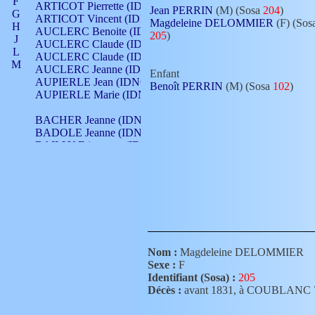
F
ARTICOT Pierrette (IDNO 210)
Jean PERRIN
(M) (Sosa
204
)
G
ARTICOT Vincent (IDNO 210)
Magdeleine DELOMMIER
(F) (Sos
H
AUCLERC Benoite (IDNO 451)
205
)
J
AUCLERC Claude (IDNO 902)
L
AUCLERC Claude (IDNO 902)
M
AUCLERC Jeanne (IDNO 199)
Enfant
N
AUPIERLE Jean (IDNO 954)
Benoît PERRIN
(M) (Sosa
102
)
O
AUPIERLE Marie (IDNO )
P
Q
BACHER Jeanne (IDNO )
R
BADOLE Jeanne (IDNO 867)
S
BAILLY Etiennette (IDNO )
T
BAILLY Francois (IDNO 860)
V
BAILLY François (IDNO )
BAILLY Nicolle (IDNO 215)
BAILLY Pierre (IDNO 430)
BAIZET Claudine (IDNO )
BALLAY Anne (IDNO 355)
BALLY Gabrielle (IDNO 141)
BARNAY François (IDNO 418)
Nom :
Magdeleine DELOMMIER
BARRAUD Antoine (IDNO 116)
Sexe :
F
BARRAUD Antoine (IDNO 464)
Identifiant (Sosa) :
205
BARRAUD Benoît (IDNO 116)
Décès :
avant 1831, à COUBLANC
BARRAUD Denis (IDNO 116)
BARRAUD Etienne (IDNO 464)