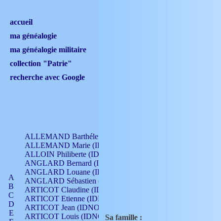
accueil
ma généalogie
ma généalogie militaire
collection "Patrie"
recherche avec Google
ALLEMAND Barthélemy (IDNO 330)
ALLEMAND Marie (IDNO 165)
ALLOIN Philiberte (IDNO 449)
ANGLARD Bernard (IDNO 4)
ANGLARD Louane (IDNO 4)
A
ANGLARD Sébastien (IDNO 4)
B
ARTICOT Claudine (IDNO 105)
C
ARTICOT Etienne (IDNO 420)
D
ARTICOT Jean (IDNO 210)
E
ARTICOT Louis (IDNO 420)
Sa famille :