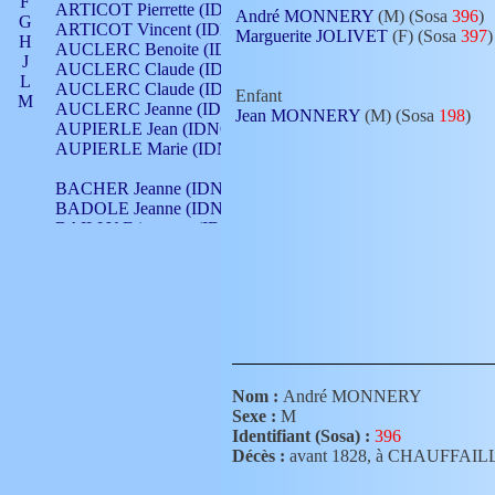
F
ARTICOT Pierrette (IDNO 210)
André MONNERY
(M) (Sosa
396
)
G
ARTICOT Vincent (IDNO 210)
Marguerite JOLIVET
(F) (Sosa
397
)
H
AUCLERC Benoite (IDNO 451)
J
AUCLERC Claude (IDNO 902)
L
AUCLERC Claude (IDNO 902)
Enfant
M
AUCLERC Jeanne (IDNO 199)
Jean MONNERY
(M) (Sosa
198
)
N
AUPIERLE Jean (IDNO 954)
O
AUPIERLE Marie (IDNO )
P
Q
BACHER Jeanne (IDNO )
R
BADOLE Jeanne (IDNO 867)
S
BAILLY Etiennette (IDNO )
T
BAILLY Francois (IDNO 860)
V
BAILLY François (IDNO )
BAILLY Nicolle (IDNO 215)
BAILLY Pierre (IDNO 430)
BAIZET Claudine (IDNO )
BALLAY Anne (IDNO 355)
BALLY Gabrielle (IDNO 141)
BARNAY François (IDNO 418)
Nom :
André MONNERY
BARRAUD Antoine (IDNO 116)
Sexe :
M
BARRAUD Antoine (IDNO 464)
Identifiant (Sosa) :
396
BARRAUD Benoît (IDNO 116)
Décès :
avant 1828, à CHAUFFAIL
BARRAUD Denis (IDNO 116)
BARRAUD Etienne (IDNO 464)