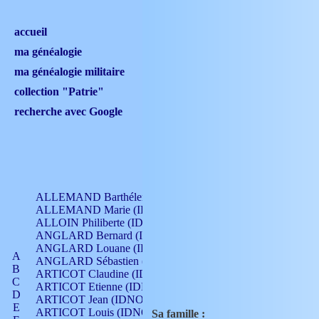
accueil
ma généalogie
ma généalogie militaire
collection "Patrie"
recherche avec Google
ALLEMAND Barthélemy (IDNO 330)
ALLEMAND Marie (IDNO 165)
ALLOIN Philiberte (IDNO 449)
ANGLARD Bernard (IDNO 4)
ANGLARD Louane (IDNO 4)
A
ANGLARD Sébastien (IDNO 4)
B
ARTICOT Claudine (IDNO 105)
C
ARTICOT Etienne (IDNO 420)
D
ARTICOT Jean (IDNO 210)
E
ARTICOT Louis (IDNO 420)
Sa famille :