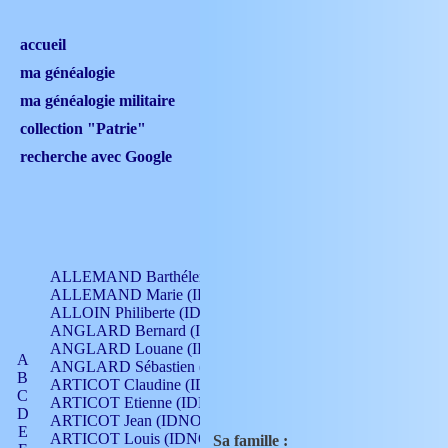
accueil
ma généalogie
ma généalogie militaire
collection "Patrie"
recherche avec Google
ALLEMAND Barthélemy (IDNO 330)
ALLEMAND Marie (IDNO 165)
ALLOIN Philiberte (IDNO 449)
ANGLARD Bernard (IDNO 4)
ANGLARD Louane (IDNO 4)
A
ANGLARD Sébastien (IDNO 4)
B
ARTICOT Claudine (IDNO 105)
C
ARTICOT Etienne (IDNO 420)
D
ARTICOT Jean (IDNO 210)
E
ARTICOT Louis (IDNO 420)
Sa famille :