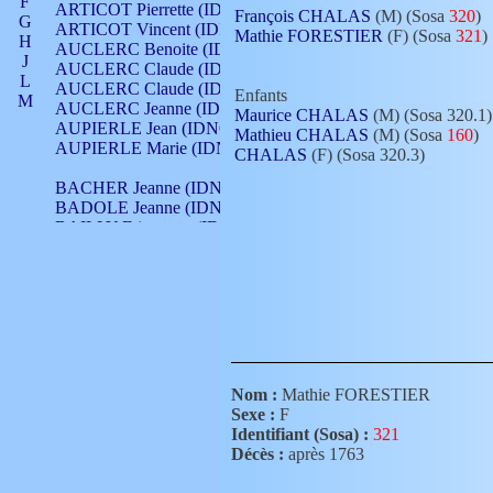
F
ARTICOT Pierrette (IDNO 210)
François CHALAS
(M) (Sosa
320
)
G
ARTICOT Vincent (IDNO 210)
Mathie FORESTIER
(F) (Sosa
321
)
H
AUCLERC Benoite (IDNO 451)
J
AUCLERC Claude (IDNO 902)
L
AUCLERC Claude (IDNO 902)
Enfants
M
AUCLERC Jeanne (IDNO 199)
Maurice CHALAS
(M) (Sosa 320.1)
N
AUPIERLE Jean (IDNO 954)
Mathieu CHALAS
(M) (Sosa
160
)
O
AUPIERLE Marie (IDNO )
CHALAS
(F) (Sosa 320.3)
P
Q
BACHER Jeanne (IDNO )
R
BADOLE Jeanne (IDNO 867)
S
BAILLY Etiennette (IDNO )
T
BAILLY Francois (IDNO 860)
V
BAILLY François (IDNO )
BAILLY Nicolle (IDNO 215)
BAILLY Pierre (IDNO 430)
BAIZET Claudine (IDNO )
BALLAY Anne (IDNO 355)
BALLY Gabrielle (IDNO 141)
BARNAY François (IDNO 418)
Nom :
Mathie FORESTIER
BARRAUD Antoine (IDNO 116)
Sexe :
F
BARRAUD Antoine (IDNO 464)
Identifiant (Sosa) :
321
BARRAUD Benoît (IDNO 116)
Décès :
après 1763
BARRAUD Denis (IDNO 116)
BARRAUD Etienne (IDNO 464)