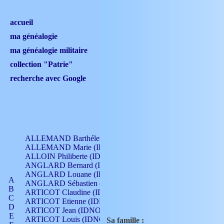
accueil
ma généalogie
ma généalogie militaire
collection "Patrie"
recherche avec Google
ALLEMAND Barthélemy (IDNO 330)
ALLEMAND Marie (IDNO 165)
ALLOIN Philiberte (IDNO 449)
ANGLARD Bernard (IDNO 4)
ANGLARD Louane (IDNO 4)
A
ANGLARD Sébastien (IDNO 4)
B
ARTICOT Claudine (IDNO 105)
C
ARTICOT Etienne (IDNO 420)
D
ARTICOT Jean (IDNO 210)
E
ARTICOT Louis (IDNO 420)
Sa famille :