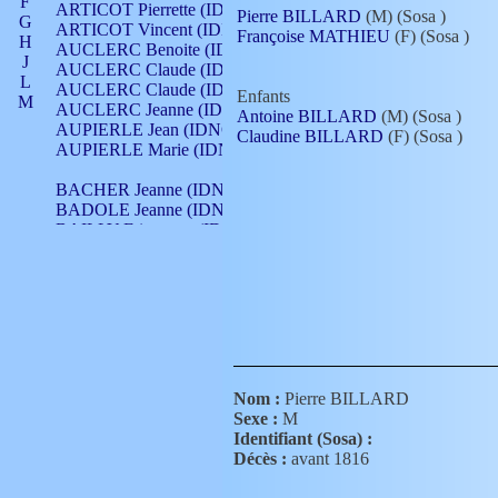
F
ARTICOT Pierrette (IDNO 210)
Pierre BILLARD
(M) (Sosa
)
G
ARTICOT Vincent (IDNO 210)
Françoise MATHIEU
(F) (Sosa
)
H
AUCLERC Benoite (IDNO 451)
J
AUCLERC Claude (IDNO 902)
L
AUCLERC Claude (IDNO 902)
Enfants
M
AUCLERC Jeanne (IDNO 199)
Antoine BILLARD
(M) (Sosa
)
N
AUPIERLE Jean (IDNO 954)
Claudine BILLARD
(F) (Sosa
)
O
AUPIERLE Marie (IDNO )
P
Q
BACHER Jeanne (IDNO )
R
BADOLE Jeanne (IDNO 867)
S
BAILLY Etiennette (IDNO )
T
BAILLY Francois (IDNO 860)
V
BAILLY François (IDNO )
BAILLY Nicolle (IDNO 215)
BAILLY Pierre (IDNO 430)
BAIZET Claudine (IDNO )
BALLAY Anne (IDNO 355)
BALLY Gabrielle (IDNO 141)
BARNAY François (IDNO 418)
Nom :
Pierre BILLARD
BARRAUD Antoine (IDNO 116)
Sexe :
M
BARRAUD Antoine (IDNO 464)
Identifiant (Sosa) :
BARRAUD Benoît (IDNO 116)
Décès :
avant 1816
BARRAUD Denis (IDNO 116)
BARRAUD Etienne (IDNO 464)