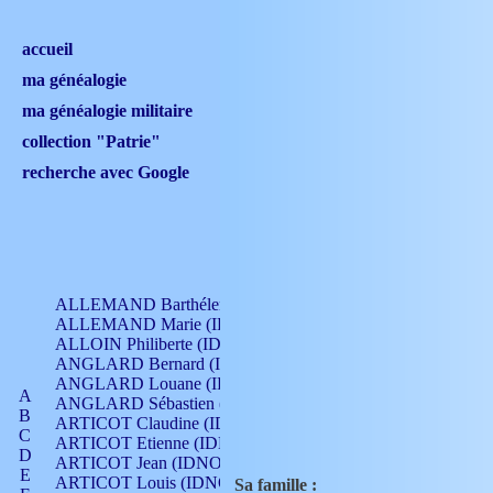
accueil
ma généalogie
ma généalogie militaire
collection "Patrie"
recherche avec Google
ALLEMAND Barthélemy (IDNO 330)
ALLEMAND Marie (IDNO 165)
ALLOIN Philiberte (IDNO 449)
ANGLARD Bernard (IDNO 4)
ANGLARD Louane (IDNO 4)
A
ANGLARD Sébastien (IDNO 4)
B
ARTICOT Claudine (IDNO 105)
C
ARTICOT Etienne (IDNO 420)
D
ARTICOT Jean (IDNO 210)
E
ARTICOT Louis (IDNO 420)
Sa famille :