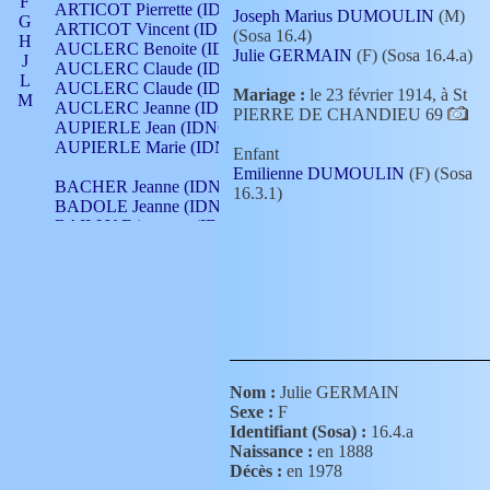
F
ARTICOT Pierrette (IDNO 210)
Joseph Marius DUMOULIN
(M)
G
ARTICOT Vincent (IDNO 210)
(Sosa 16.4)
H
AUCLERC Benoite (IDNO 451)
Julie GERMAIN
(F) (Sosa 16.4.a)
J
AUCLERC Claude (IDNO 902)
L
AUCLERC Claude (IDNO 902)
Mariage :
le 23 février 1914, à St
M
AUCLERC Jeanne (IDNO 199)
PIERRE DE CHANDIEU 69
N
AUPIERLE Jean (IDNO 954)
O
AUPIERLE Marie (IDNO )
Enfant
P
Emilienne DUMOULIN
(F) (Sosa
Q
BACHER Jeanne (IDNO )
16.3.1)
R
BADOLE Jeanne (IDNO 867)
S
BAILLY Etiennette (IDNO )
T
BAILLY Francois (IDNO 860)
V
BAILLY François (IDNO )
BAILLY Nicolle (IDNO 215)
BAILLY Pierre (IDNO 430)
BAIZET Claudine (IDNO )
BALLAY Anne (IDNO 355)
BALLY Gabrielle (IDNO 141)
BARNAY François (IDNO 418)
Nom :
Julie GERMAIN
BARRAUD Antoine (IDNO 116)
Sexe :
F
BARRAUD Antoine (IDNO 464)
Identifiant (Sosa) :
16.4.a
BARRAUD Benoît (IDNO 116)
Naissance :
en 1888
BARRAUD Denis (IDNO 116)
Décès :
en 1978
BARRAUD Etienne (IDNO 464)