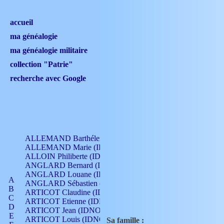
accueil
ma généalogie
ma généalogie militaire
collection "Patrie"
recherche avec Google
ALLEMAND Barthélemy (IDNO 330)
ALLEMAND Marie (IDNO 165)
ALLOIN Philiberte (IDNO 449)
ANGLARD Bernard (IDNO 4)
ANGLARD Louane (IDNO 4)
A
ANGLARD Sébastien (IDNO 4)
B
ARTICOT Claudine (IDNO 105)
C
ARTICOT Etienne (IDNO 420)
D
ARTICOT Jean (IDNO 210)
E
ARTICOT Louis (IDNO 420)
Sa famille :