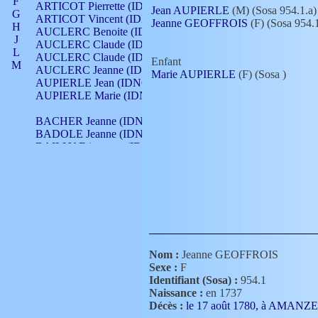
F
ARTICOT Pierrette (IDNO 210)
Jean AUPIERLE
(M) (Sosa 954.1.a)
G
ARTICOT Vincent (IDNO 210)
Jeanne GEOFFROIS
(F) (Sosa 954.
H
AUCLERC Benoite (IDNO 451)
J
AUCLERC Claude (IDNO 902)
L
AUCLERC Claude (IDNO 902)
Enfant
M
AUCLERC Jeanne (IDNO 199)
Marie AUPIERLE
(F) (Sosa
)
N
AUPIERLE Jean (IDNO 954)
O
AUPIERLE Marie (IDNO )
P
Q
BACHER Jeanne (IDNO )
R
BADOLE Jeanne (IDNO 867)
S
BAILLY Etiennette (IDNO )
T
BAILLY Francois (IDNO 860)
V
BAILLY François (IDNO )
BAILLY Nicolle (IDNO 215)
BAILLY Pierre (IDNO 430)
BAIZET Claudine (IDNO )
BALLAY Anne (IDNO 355)
BALLY Gabrielle (IDNO 141)
BARNAY François (IDNO 418)
Nom :
Jeanne GEOFFROIS
BARRAUD Antoine (IDNO 116)
Sexe :
F
BARRAUD Antoine (IDNO 464)
Identifiant (Sosa) :
954.1
BARRAUD Benoît (IDNO 116)
Naissance :
en 1737
BARRAUD Denis (IDNO 116)
Décès :
le 17 août 1780, à AMANZ
BARRAUD Etienne (IDNO 464)