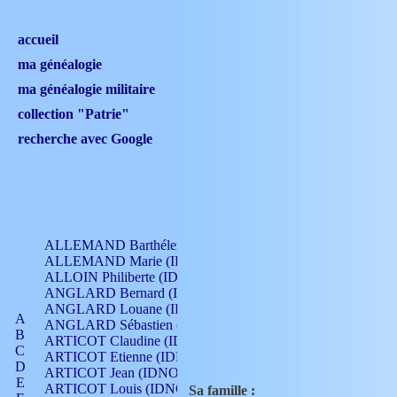
accueil
ma généalogie
ma généalogie militaire
collection "Patrie"
recherche avec Google
ALLEMAND Barthélemy (IDNO 330)
ALLEMAND Marie (IDNO 165)
ALLOIN Philiberte (IDNO 449)
ANGLARD Bernard (IDNO 4)
ANGLARD Louane (IDNO 4)
A
ANGLARD Sébastien (IDNO 4)
B
ARTICOT Claudine (IDNO 105)
C
ARTICOT Etienne (IDNO 420)
D
ARTICOT Jean (IDNO 210)
E
ARTICOT Louis (IDNO 420)
Sa famille :